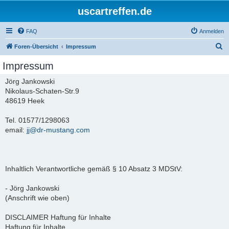
uscartreffen.de
FAQ
Anmelden
S
Foren-Übersicht
Impressum
u
Impressum
c
Jörg Jankowski
h
Nikolaus-Schaten-Str.9
e
48619 Heek
Tel. 01577/1298063
email:
jj@dr-mustang.com
Inhaltlich Verantwortliche gemäß § 10 Absatz 3 MDStV:
- Jörg Jankowski
(Anschrift wie oben)
DISCLAIMER Haftung für Inhalte
Haftung für Inhalte