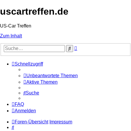
uscartreffen.de
US-Car Treffen
Zum Inhalt
Erweiterte
Suche
Suche
Schnellzugriff
Unbeantwortete Themen
Aktive Themen
Suche
FAQ
Anmelden
Foren-Übersicht
Impressum
Suche