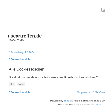
uscartreffen.de
US-Car Treffen
Schnellzugriff
FAQ
Foren-Übersicht
Alle Cookies löschen
Bist du dir sicher, dass du alle Cookies des Boards löschen möchtest?
Foren-Übersicht
Impressum
Alle Coo
Powered by
phpBB
® Forum Software © phpBB Lim
Deutsche Übersetzung durch
phpBB.de