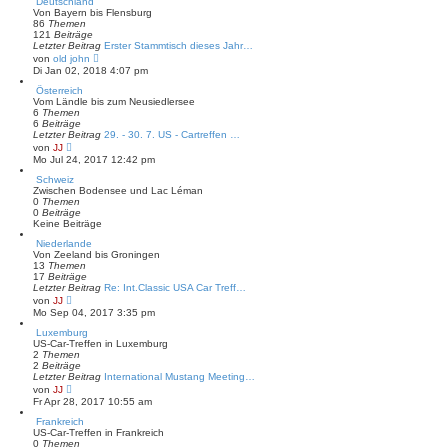
Deutschland
s
Von Bayern bis Flensburg
t
86
Themen
e
121
Beiträge
r
Letzter Beitrag
Erster Stammtisch dieses Jahr…
B
N
von
old john
e
e
Di Jan 02, 2018 4:07 pm
i
u
t
e
Österreich
r
s
Vom Ländle bis zum Neusiedlersee
a
t
6
Themen
g
e
6
Beiträge
r
Letzter Beitrag
29. - 30. 7. US - Cartreffen …
B
N
von
JJ
e
e
Mo Jul 24, 2017 12:42 pm
i
u
t
e
Schweiz
r
s
Zwischen Bodensee und Lac Léman
a
t
0
Themen
g
e
0
Beiträge
r
Keine Beiträge
B
Niederlande
e
Von Zeeland bis Groningen
i
13
Themen
t
17
Beiträge
r
Letzter Beitrag
a
Re: Int.Classic USA Car Treff…
N
g
von
JJ
e
Mo Sep 04, 2017 3:35 pm
u
e
Luxemburg
s
US-Car-Treffen in Luxemburg
t
2
Themen
e
2
Beiträge
r
Letzter Beitrag
International Mustang Meeting…
B
N
von
JJ
e
e
Fr Apr 28, 2017 10:55 am
i
u
t
e
Frankreich
r
s
US-Car-Treffen in Frankreich
a
t
0
Themen