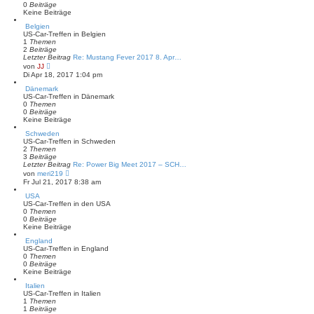
g
e
0
Beiträge
r
Keine Beiträge
B
Belgien
e
US-Car-Treffen in Belgien
i
1
Themen
t
2
Beiträge
r
Letzter Beitrag
a
Re: Mustang Fever 2017 8. Apr…
N
g
von
JJ
e
Di Apr 18, 2017 1:04 pm
u
e
Dänemark
s
US-Car-Treffen in Dänemark
t
0
Themen
e
0
Beiträge
r
Keine Beiträge
B
Schweden
e
US-Car-Treffen in Schweden
i
2
Themen
t
3
Beiträge
r
Letzter Beitrag
a
Re: Power Big Meet 2017 – SCH…
N
g
von
meri219
e
Fr Jul 21, 2017 8:38 am
u
e
USA
s
US-Car-Treffen in den USA
t
0
Themen
e
0
Beiträge
r
Keine Beiträge
B
England
e
US-Car-Treffen in England
i
0
Themen
t
0
Beiträge
r
Keine Beiträge
a
g
Italien
US-Car-Treffen in Italien
1
Themen
1
Beiträge