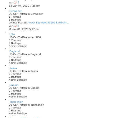
B
N
von
JJ
e
e
Sa Jan 04, 2020 7:28 pm
i
u
t
e
Schweden
r
s
US-Car-Treffen in Schweden
a
t
1
Themen
g
e
1
Beiträge
r
Letzter Beitrag
Power Big Meet 53192 Lidköpin…
B
N
von
JJ
e
e
Mi Jan 01, 2020 5:17 pm
i
u
t
e
USA
r
s
US-Car-Treffen in den USA
a
t
0
Themen
g
e
0
Beiträge
r
Keine Beiträge
B
England
e
US-Car-Treffen in England
i
0
Themen
t
0
Beiträge
r
Keine Beiträge
a
g
Italien
US-Car-Treffen in Italien
0
Themen
0
Beiträge
Keine Beiträge
Ungarn
US-Car-Treffen in Ungarn
0
Themen
0
Beiträge
Keine Beiträge
Tschechien
US-Car-Treffen in Tschechien
0
Themen
0
Beiträge
Keine Beiträge