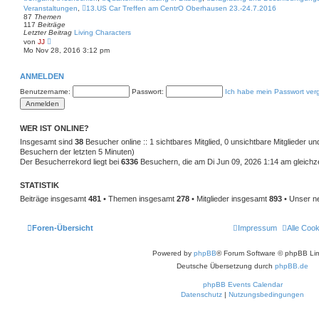
e
Veranstaltungen
,
13.US Car Treffen am CentrO Oberhausen 23.-24.7.2016
r
87
Themen
B
117
Beiträge
e
Letzter Beitrag
i
Living Characters
N
t
von
JJ
e
r
Mo Nov 28, 2016 3:12 pm
u
a
e
g
s
ANMELDEN
t
e
Benutzername:
Passwort:
Ich habe mein Passwort ver
r
B
e
i
t
WER IST ONLINE?
r
Insgesamt sind
a
38
Besucher online :: 1 sichtbares Mitglied, 0 unsichtbare Mitglieder u
g
Besuchern der letzten 5 Minuten)
Der Besucherrekord liegt bei
6336
Besuchern, die am Di Jun 09, 2026 1:14 am gleichzei
STATISTIK
Beiträge insgesamt
481
• Themen insgesamt
278
• Mitglieder insgesamt
893
• Unser ne
Foren-Übersicht
Impressum
Alle Coo
Powered by
phpBB
® Forum Software © phpBB Lim
Deutsche Übersetzung durch
phpBB.de
phpBB Events Calendar
Datenschutz
|
Nutzungsbedingungen