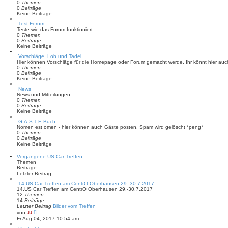
0
Themen
t
0
Beiträge
r
Keine Beiträge
a
g
Test-Forum
Teste wie das Forum funktioniert
0
Themen
0
Beiträge
Keine Beiträge
Vorschläge, Lob und Tadel
Hier können Vorschläge für die Homepage oder Forum gemacht werde. Ihr könnt hier auc
0
Themen
0
Beiträge
Keine Beiträge
News
News und Mitteilungen
0
Themen
0
Beiträge
Keine Beiträge
G-Ä-S-T-E-Buch
Nomen est omen - hier können auch Gäste posten. Spam wird gelöscht *peng*
0
Themen
0
Beiträge
Keine Beiträge
Vergangene US Car Treffen
Themen
Beiträge
Letzter Beitrag
14.US Car Treffen am CentrO Oberhausen 29.-30.7.2017
14.US Car Treffen am CentrO Oberhausen 29.-30.7.2017
12
Themen
14
Beiträge
Letzter Beitrag
Bilder vom Treffen
N
von
JJ
e
Fr Aug 04, 2017 10:54 am
u
e