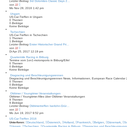
Letzter Beitrag
3rd Dolomites Classic Days 2…
N
von
JJ
e
Mo Nov 28, 2016 1:42 pm
u
e
Ungarn
s
US-Car-Treffen in Ungarn
t
0
Themen
e
0
Beiträge
r
Keine Beiträge
B
Tschechien
e
US-Car-Treffen in Tschechien
i
1
Themen
t
1
Beiträge
r
Letzter Beitrag
a
Erster Historischer Grand Pri…
N
g
von
JJ
e
Di Apr 25, 2017 12:19 pm
u
e
Quartermile Racing in Bitburg
s
Termine vom 1on1-motorsports in Bitburg/Eifel
t
0
Themen
e
0
Beiträge
r
Keine Beiträge
B
Dragracing und Beschleunigungsrennen
e
Dragracing und Beschleunigungsrennen News, Informationen, European Race Calendar
i
0
Themen
t
0
Beiträge
r
Keine Beiträge
a
g
Oldtimer / Youngtimer Veranstaltungen
Oldtimer / Youngtimer Alles über Oldtimer Veranstaltungen
9
Themen
9
Beiträge
Letzter Beitrag
Oldtimertreffen Iserlohn-Grür…
N
von
JJ
e
Mo Jun 19, 2017 9:52 pm
u
e
US-Car-Treffen 2016
s
Unterforen:
Deutschland
,
Österreich
,
Holland
,
Frankreich
,
Belgien
,
Dänemark
,
S
t
Ungarn
,
Tschechien
,
Quartermile Racing in Bitburg
,
Dragracing und Beschleunigung