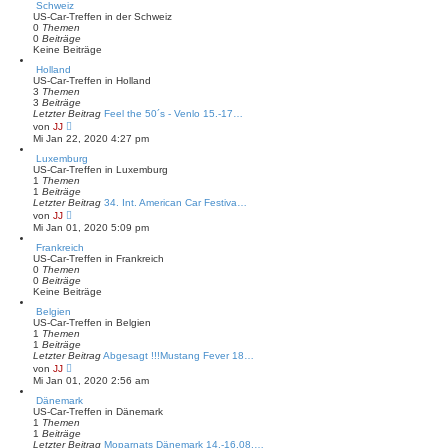
t
e
Schweiz
r
s
US-Car-Treffen in der Schweiz
a
t
0
Themen
g
e
0
Beiträge
r
Keine Beiträge
B
Holland
e
US-Car-Treffen in Holland
i
3
Themen
t
3
Beiträge
r
Letzter Beitrag
a
Feel the 50´s - Venlo 15.-17…
N
g
von
JJ
e
Mi Jan 22, 2020 4:27 pm
u
e
Luxemburg
s
US-Car-Treffen in Luxemburg
t
1
Themen
e
1
Beiträge
r
Letzter Beitrag
34. Int. American Car Festiva…
B
N
von
JJ
e
e
Mi Jan 01, 2020 5:09 pm
i
u
t
e
Frankreich
r
s
US-Car-Treffen in Frankreich
a
t
0
Themen
g
e
0
Beiträge
r
Keine Beiträge
B
Belgien
e
US-Car-Treffen in Belgien
i
1
Themen
t
1
Beiträge
r
Letzter Beitrag
a
Abgesagt !!!Mustang Fever 18…
N
g
von
JJ
e
Mi Jan 01, 2020 2:56 am
u
e
Dänemark
s
US-Car-Treffen in Dänemark
t
1
Themen
e
1
Beiträge
r
Letzter Beitrag
Moparnats Dänemark 14.-16.08.…