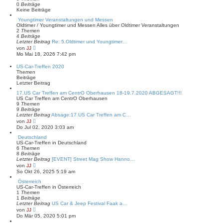
0
Beiträge
Keine Beiträge
Youngtimer Veranstaltungen und Messen
Oldtimer / Youngtimer und Messen Alles über Oldtimer Veranstaltungen
2
Themen
4
Beiträge
Letzter Beitrag
Re: 5.Oldtimer und Youngtimer…
N
von
JJ
e
Mo Mai 18, 2026 7:42 pm
u
e
US-Car-Treffen 2020
s
Themen
t
Beiträge
e
Letzter Beitrag
r
B
17.US Car Treffen am CentrO Oberhausen 18-19.7.2020 ABGESAGT!!!
e
US Car Treffen am CentrO Oberhausen
i
9
Themen
t
9
Beiträge
r
Letzter Beitrag
Absage:17.US Car Treffen am C…
a
N
von
JJ
g
e
Do Jul 02, 2020 3:03 am
u
e
Deutschland
s
US-Car-Treffen in Deutschland
t
6
Themen
e
8
Beiträge
r
Letzter Beitrag
[EVENT] Street Mag Show Hanno…
B
N
von
JJ
e
e
So Okt 26, 2025 5:19 am
i
u
t
e
Österreich
r
s
US-Car-Treffen in Österreich
a
t
1
Themen
g
e
1
Beiträge
r
Letzter Beitrag
US Car & Jeep Festival Faak a…
B
N
von
JJ
e
e
Do Mär 05, 2020 5:01 pm
i
u