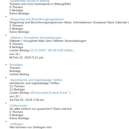
Quartermile Racing in Bitburg
Termine vom 1on1-motorsports in Bitburg/Eifel
0
Themen
0
Beiträge
Keine Beiträge
Dragracing und Beschleunigungsrennen
Dragracing und Beschleunigungsrennen News, Informationen, European Race Calendar 
0
Themen
0
Beiträge
Keine Beiträge
Oldtimer / Youngtimer Veranstaltungen
Oldtimer / Youngtimer Alles über Oldtimer Veranstaltungen
8
Themen
8
Beiträge
Letzter Beitrag
12.07.2020 - 6# US-CAR Oldtim…
N
von
JJ
e
Mi Feb 12, 2020 5:21 pm
u
e
Sonstiges
s
Themen
t
Beiträge
e
Letzter Beitrag
r
B
Stammtische und regelmässige Treffen.
e
tammtische und regelmässige Treffen.
i
12
Themen
t
12
Beiträge
r
Letzter Beitrag
US-Cars meet & greet & eat" c…
a
N
von
JJ
g
e
Sa Feb 02, 2019 1:58 pm
u
e
Kaffeerunde
s
Du willst einfach nur quatschen? Dann mal los!
t
0
Themen
e
0
Beiträge
r
Keine Beiträge
B
Umfragen
e
Hier kommen nur Umfragen rein
i