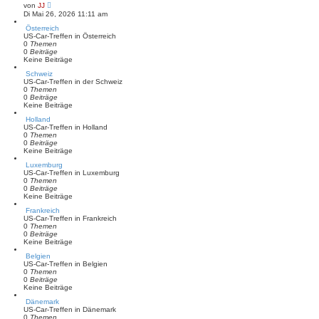
N
von
JJ
e
Di Mai 26, 2026 11:11 am
u
e
Österreich
s
US-Car-Treffen in Österreich
t
0
Themen
e
0
Beiträge
r
Keine Beiträge
B
Schweiz
e
US-Car-Treffen in der Schweiz
i
0
Themen
t
0
Beiträge
r
Keine Beiträge
a
g
Holland
US-Car-Treffen in Holland
0
Themen
0
Beiträge
Keine Beiträge
Luxemburg
US-Car-Treffen in Luxemburg
0
Themen
0
Beiträge
Keine Beiträge
Frankreich
US-Car-Treffen in Frankreich
0
Themen
0
Beiträge
Keine Beiträge
Belgien
US-Car-Treffen in Belgien
0
Themen
0
Beiträge
Keine Beiträge
Dänemark
US-Car-Treffen in Dänemark
0
Themen