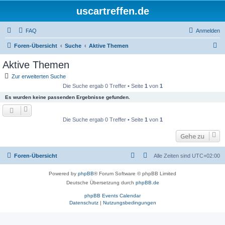
uscartreffen.de
FAQ
Anmelden
S
Foren-Übersicht
Suche
Aktive Themen
u
Aktive Themen
c
Zur erweiterten Suche
h
Die Suche ergab 0 Treffer • Seite
1
von
1
e
Es wurden keine passenden Ergebnisse gefunden.
Die Suche ergab 0 Treffer • Seite
1
von
1
Gehe zu
Foren-Übersicht
Alle Zeiten sind
UTC+02:00
Powered by
phpBB
® Forum Software © phpBB Limited
Deutsche Übersetzung durch
phpBB.de
phpBB Events Calendar
Datenschutz
|
Nutzungsbedingungen