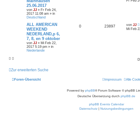
Mainhausen
Fr Feb 2
25.06.2017
von
JJ
»
Fr Feb 24,
2017 11:08 am
» in
Deutschland
ALL AMERICAN
von
JJ
0
23897
WEEKEND
Mi Feb 2
NEDERLAND,p 6,
7, 8, en 9 oktober
von
JJ
»
Mi Feb 22,
2017 5:19 pm
» in
Niederlande
D
Zur erweiterten Suche
Foren-Übersicht
Impressum
Alle Coo
Powered by
phpBB
® Forum Software © phpBB Lim
Deutsche Übersetzung durch
phpBB.de
phpBB Events Calendar
Datenschutz
|
Nutzungsbedingungen