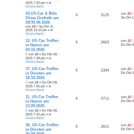
2025 7:20 pm
» in
Deutschland
19.US-Car & Bike
von
JJ
0
3125
Show Grefrath am
Sa Okt 1
29/30.08.2026
von
JJ
»
Sa Okt 11,
2025 10:10 pm
» in
Deutschland
12. US Car Treffen
von
JJ
0
2603
in Hamm am
Do Okt 0
04.10.2026
von
JJ
»
Do Okt 09,
2025 7:39 pm
» in
Deutschland
37. US-Car-Treffen
von
JJ
0
2304
in Dorsten am
Do Okt 0
18.10.2026
von
JJ
»
Do Okt 09,
2025 7:35 pm
» in
Deutschland
11. US-Car Treffen
von
JJ
0
2711
in Hamm am
Do Okt 0
13.09.2026
von
JJ
»
Do Okt 09,
2025 7:32 pm
» in
Deutschland
36. US-Car-Treffen
von
JJ
0
2621
in Dorsten am
Do Okt 0
20.09.2026