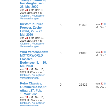
Recklinghausen
23. Mai 2020
von
JJ
»
Mo Dez 16,
2019 11:46 am
» in
Oldtimer / Youngtimer
Veranstaltungen
Kustom Kulture
von
JJ
0
25648
Forever, Zeche
Mo Dez 1
Ewald, 22. – 23.
Mai 2020
von
JJ
»
Mo Dez 16,
2019 11:43 am
» in
Oldtimer / Youngtimer
Veranstaltungen
Wird Verschoben!!!
von
JJ
0
24898
MOTORWORLD
Mo Dez 1
Classics
Bodensee, 8. – 10.
Mai 2020
von
JJ
»
Mo Dez 16,
2019 11:42 am
» in
Oldtimer / Youngtimer
Veranstaltungen
Retro Classics,
von
JJ
0
25426
Oldtimermesse,St
Mo Dez 1
uttgart 27. Feb. –
1. März 2020
von
JJ
»
Mo Dez 16,
2019 11:39 am
» in
Oldtimer / Youngtimer
Veranstaltungen