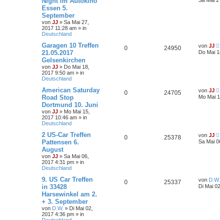
Night im Autokino
Sa Mai 2
Essen 5.
September
von
JJ
»
Sa Mai 27,
2017 11:28 am
» in
Deutschland
Garagen 10 Treffen
von
JJ
0
24950
21.05.2017
Do Mai 1
Gelsenkirchen
von
JJ
»
Do Mai 18,
2017 9:50 am
» in
Deutschland
American Saturday
von
JJ
0
24705
Road Stop
Mo Mai 1
Dortmund 10. Juni
von
JJ
»
Mo Mai 15,
2017 10:46 am
» in
Deutschland
2 US-Car Treffen
von
JJ
0
25378
Pattensen 6.
Sa Mai 0
August
von
JJ
»
Sa Mai 06,
2017 4:31 pm
» in
Deutschland
9. US Car Treffen
von
D.W.
0
25337
in 33428
Di Mai 0
Harsewinkel am 2.
+ 3. September
von
D.W.
»
Di Mai 02,
2017 4:36 pm
» in