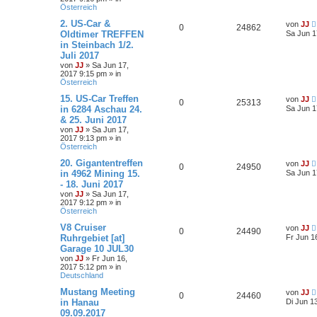
Österreich
2. US-Car &
von
JJ
0
24862
Oldtimer TREFFEN
Sa Jun 1
in Steinbach 1/2.
Juli 2017
von
JJ
»
Sa Jun 17,
2017 9:15 pm
» in
Österreich
15. US-Car Treffen
von
JJ
0
25313
in 6284 Aschau 24.
Sa Jun 1
& 25. Juni 2017
von
JJ
»
Sa Jun 17,
2017 9:13 pm
» in
Österreich
20. Gigantentreffen
von
JJ
0
24950
in 4962 Mining 15.
Sa Jun 1
- 18. Juni 2017
von
JJ
»
Sa Jun 17,
2017 9:12 pm
» in
Österreich
V8 Cruiser
von
JJ
0
24490
Ruhrgebiet [at]
Fr Jun 1
Garage 10 JUL30
von
JJ
»
Fr Jun 16,
2017 5:12 pm
» in
Deutschland
Mustang Meeting
von
JJ
0
24460
in Hanau
Di Jun 1
09.09.2017