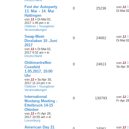
Deutschland
Fest der Autoparty
von
JJ
0
25236
13. Mai – 14. Mai
Di Mai 0
Hattingen
von
JJ
»
Di Mai 02,
2017 1:45 pm
» in
Oldtimer / Youngtimer
Veranstaltungen
Swap-Meet-
von
JJ
0
24662
Dinslaken 10 .Juni
Di Mai 0
2017
von
JJ
»
Di Mai 02,
2017 9:32 am
» in
Deutschland
Oldtimertreffen
von
JJ
0
24613
Coesfeld
So Apr 3
1.05.2017, 10:00
Uhr
von
JJ
»
So Apr 30,
2017 11:14 pm
» in
Oldtimer / Youngtimer
Veranstaltungen
International
von
JJ
0
130793
Mustang Meeting -
Fr Apr 2
Ettelbruck 14-15
Oktober
von
JJ
»
Fr Apr 28,
2017 10:55 am
» in
Luxemburg
American Day 21
von
JJ
0
24561