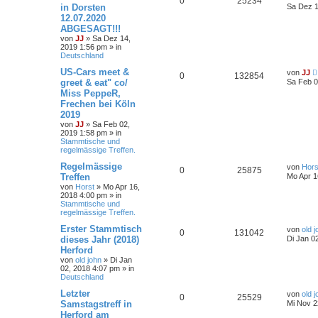
0
25234
in Dorsten
Sa Dez 1
12.07.2020
ABGESAGT!!!
von
JJ
»
Sa Dez 14,
2019 1:56 pm
» in
Deutschland
US-Cars meet &
von
JJ
0
132854
greet & eat" co/
Sa Feb 0
Miss PeppeR,
Frechen bei Köln
2019
von
JJ
»
Sa Feb 02,
2019 1:58 pm
» in
Stammtische und
regelmässige Treffen.
Regelmässige
von
Hors
0
25875
Treffen
Mo Apr 1
von
Horst
»
Mo Apr 16,
2018 4:00 pm
» in
Stammtische und
regelmässige Treffen.
Erster Stammtisch
von
old 
0
131042
dieses Jahr (2018)
Di Jan 0
Herford
von
old john
»
Di Jan
02, 2018 4:07 pm
» in
Deutschland
Letzter
von
old 
0
25529
Samstagstreff in
Mi Nov 2
Herford am