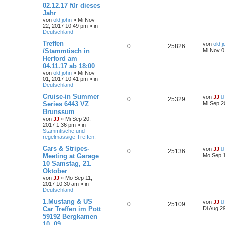
02.12.17 für dieses
Jahr
von
old john
»
Mi Nov
22, 2017 10:49 pm
» in
Deutschland
Treffen
von
old 
0
25826
/Stammtisch in
Mi Nov 0
Herford am
04.11.17 ab 18:00
von
old john
»
Mi Nov
01, 2017 10:41 pm
» in
Deutschland
Cruise-in Summer
von
JJ
0
25329
Series 6443 VZ
Mi Sep 2
Brunssum
von
JJ
»
Mi Sep 20,
2017 1:36 pm
» in
Stammtische und
regelmässige Treffen.
Cars & Stripes-
von
JJ
0
25136
Meeting at Garage
Mo Sep 1
10 Samstag, 21.
Oktober
von
JJ
»
Mo Sep 11,
2017 10:30 am
» in
Deutschland
1.Mustang & US
von
JJ
0
25109
Car Treffen im Pott
Di Aug 2
59192 Bergkamen
10. 09