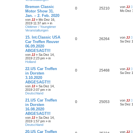
Bremen Classic
von
JJ
0
25210
Motor Show 31.
Mo Dez 1
Jan. – 2. Feb. 2020
von
JJ
»
Mo Dez 16,
2019 11:37 am
» in
Oldtimer / Youngtimer
Veranstaltungen
15. Int.Classic USA
von
JJ
0
26264
Car Treffen Reuver
Sa Dez 1
06.09.2020
ABGESAGT!!!
von
JJ
»
Sa Dez 14,
2019 2:23 pm
» in
Holland
22.US Car Treffen
von
JJ
0
25468
in Dorsten
Sa Dez 1
3.10.2020
ABGESAGT!!!
von
JJ
»
Sa Dez 14,
2019 2:07 pm
» in
Deutschland
21.US Car Treffen
von
JJ
0
25053
in Dorsten
Sa Dez 1
16.08.2020
ABGESAGT!!!
von
JJ
»
Sa Dez 14,
2019 1:57 pm
» in
Deutschland
20.US Car Treffen
von
JJ