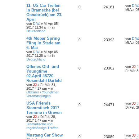
11. US Car Treffen
von
D.W.
0
24161
in Bramsche (bei
Mi Apr 0
Osnabrück) am 23.
April
von
D.W.
»
Mi Apr 05,
2017 11:34 am
» in
Deutschland
4th Mopar Spring
von
D.W.
0
23393
Fling in Stade am
Mi Apr 0
6. Mai
von
D.W.
»
Mi Apr 05,
2017 11:28 am
» in
Deutschland
Offenes Old- und
von
JJ
0
23362
Youngtime
Fr Mär 3
02.April 48720
Rosendahl-Darfeld
von
JJ
»
Fr Mär 31,
2017 4:27 pm
» in
Oldtimer / Youngtimer
Veranstaltungen
USA Friends
von
JJ
0
24471
Stammtisch 2017
Di Feb 2
Termine in Greven
von
JJ
»
Di Feb 28,
2017 1:47 pm
» in
Stammtische und
regelmässige Treffen.
Mustang Car Show
von
JJ
0
23089