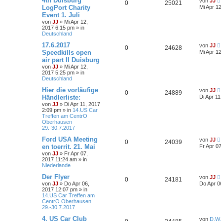
4th Duisburg
von
JJ
0
25021
LogPort Charity
Mi Apr 1
Event 1. Juli
von
JJ
»
Mi Apr 12,
2017 6:15 pm
» in
Deutschland
17.6.2017
von
JJ
0
24628
Speedkills open
Mi Apr 1
air part II Duisburg
von
JJ
»
Mi Apr 12,
2017 5:25 pm
» in
Deutschland
Hier die vorläufige
von
JJ
0
24889
Händlerliste:
Di Apr 1
von
JJ
»
Di Apr 11, 2017
2:09 pm
» in
14.US Car
Treffen am CentrO
Oberhausen
29.-30.7.2017
Ford USA Meeting
von
JJ
0
24039
en toerrit. 21. Mai
Fr Apr 0
von
JJ
»
Fr Apr 07,
2017 11:24 am
» in
Niederlande
Der Flyer
von
JJ
0
24181
von
JJ
»
Do Apr 06,
Do Apr 0
2017 12:07 pm
» in
14.US Car Treffen am
CentrO Oberhausen
29.-30.7.2017
4. US Car Club
von
D.W.