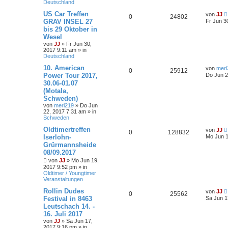
Deutschland
US Car Treffen
von
JJ
0
24802
GRAV INSEL 27
Fr Jun 3
bis 29 Oktober in
Wesel
von
JJ
»
Fr Jun 30,
2017 9:11 am
» in
Deutschland
10. American
von
meri
0
25912
Power Tour 2017,
Do Jun 2
30.06-01.07
(Motala,
Schweden)
von
meri219
»
Do Jun
22, 2017 7:31 am
» in
Schweden
Oldtimertreffen
von
JJ
0
128832
Iserlohn-
Mo Jun 1
Grürmannsheide
08/09.2017
von
JJ
»
Mo Jun 19,
2017 9:52 pm
» in
Oldtimer / Youngtimer
Veranstaltungen
Rollin Dudes
von
JJ
0
25562
Festival in 8463
Sa Jun 1
Leutschach 14. -
16. Juli 2017
von
JJ
»
Sa Jun 17,
2017 9:16 pm
» in