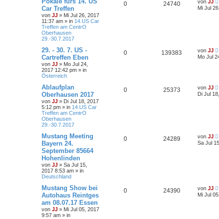
Pokale fürs 14. US
von
JJ
0
24740
Car Treffen
Mi Jul 2
von
JJ
»
Mi Jul 26, 2017
11:37 am
» in
14.US Car
Treffen am CentrO
Oberhausen
29.-30.7.2017
29. - 30. 7. US -
von
JJ
0
139383
Cartreffen Eben
Mo Jul 2
von
JJ
»
Mo Jul 24,
2017 12:42 pm
» in
Österreich
Ablaufplan
von
JJ
0
25373
Oberhausen 2017
Di Jul 1
von
JJ
»
Di Jul 18, 2017
5:12 pm
» in
14.US Car
Treffen am CentrO
Oberhausen
29.-30.7.2017
Mustang Meeting
von
JJ
0
24289
Bayern 24.
Sa Jul 1
September 85664
Hohenlinden
von
JJ
»
Sa Jul 15,
2017 8:53 am
» in
Deutschland
Mustang Show bei
von
JJ
0
24390
Autohaus Reintges
Mi Jul 0
am 08.07.17 Essen
von
JJ
»
Mi Jul 05, 2017
9:57 am
» in