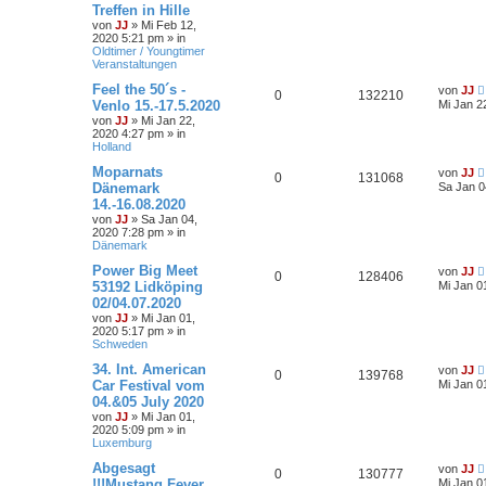
Treffen in Hille
von
JJ
»
Mi Feb 12,
2020 5:21 pm
» in
Oldtimer / Youngtimer
Veranstaltungen
Feel the 50´s -
von
JJ
0
132210
Venlo 15.-17.5.2020
Mi Jan 2
von
JJ
»
Mi Jan 22,
2020 4:27 pm
» in
Holland
Moparnats
von
JJ
0
131068
Dänemark
Sa Jan 0
14.-16.08.2020
von
JJ
»
Sa Jan 04,
2020 7:28 pm
» in
Dänemark
Power Big Meet
von
JJ
0
128406
53192 Lidköping
Mi Jan 0
02/04.07.2020
von
JJ
»
Mi Jan 01,
2020 5:17 pm
» in
Schweden
34. Int. American
von
JJ
0
139768
Car Festival vom
Mi Jan 0
04.&05 July 2020
von
JJ
»
Mi Jan 01,
2020 5:09 pm
» in
Luxemburg
Abgesagt
von
JJ
0
130777
!!!Mustang Fever
Mi Jan 0