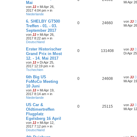
Mai
Mi Apr 2
von
JJ
»
Mi Apr 26,
2017 4:04 pm
» in
Niederlande
6. SHELBY GT500
von
JJ
0
24660
Treffen - 01. - 03.
Mi Apr 2
September 2017
von
JJ
»
Mi Apr 26,
2017 8:22 am
» in
Deutschland
Erster Historischer
von
JJ
0
131408
Grand Prix in Most
Di Apr 2
12. - 14. Mai 2017
von
JJ
»
Di Apr 25,
2017 12:19 pm
» in
Tschechien
6th Big US
von
JJ
0
24608
FoMoCo Meeting
Mi Apr 1
10 Juni
von
JJ
»
Mi Apr 19,
2017 8:14 am
» in
Niederlande
US Car &
von
JJ
0
25115
Oldtimertreffen
Mi Apr 1
Flugplatz
Egelsberg 16 April
von
JJ
»
Mi Apr 12,
2017 7:12 pm
» in
Deutschland