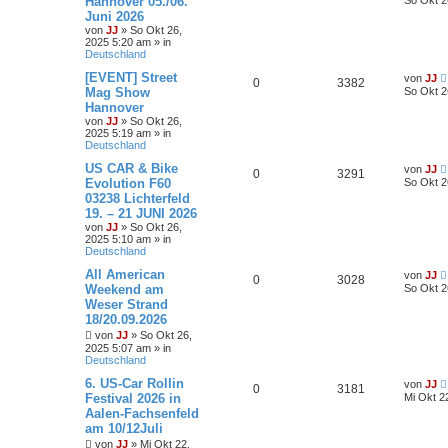
Hannover 05./06.
So Okt 2
e
Juni 2026
S
von
JJ
»
So Okt 26,
u
2025 5:20 am
» in
c
Deutschland
h
e
[EVENT] Street
von
JJ
0
3382
Mag Show
So Okt 2
Hannover
von
JJ
»
So Okt 26,
2025 5:19 am
» in
Deutschland
US CAR & Bike
von
JJ
0
3291
Evolution F60
So Okt 2
03238 Lichterfeld
19. – 21 JUNI 2026
von
JJ
»
So Okt 26,
2025 5:10 am
» in
Deutschland
All American
von
JJ
0
3028
Weekend am
So Okt 2
Weser Strand
18/20.09.2026
von
JJ
»
So Okt 26,
2025 5:07 am
» in
Deutschland
6. US-Car Rollin
von
JJ
0
3181
Festival 2026 in
Mi Okt 2
Aalen-Fachsenfeld
am 10/12Juli
von
JJ
»
Mi Okt 22,