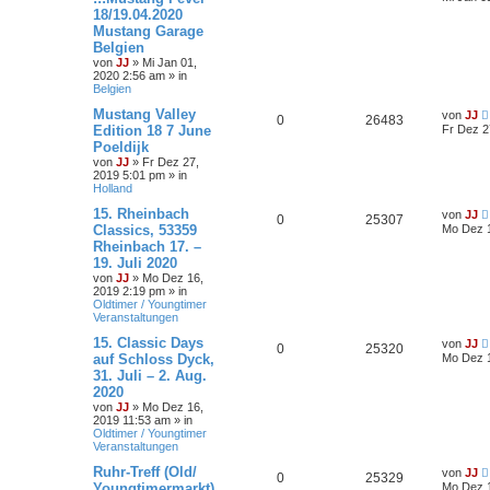
18/19.04.2020
Mustang Garage
Belgien
von
JJ
»
Mi Jan 01,
2020 2:56 am
» in
Belgien
Mustang Valley
von
JJ
0
26483
Edition 18 7 June
Fr Dez 2
Poeldijk
von
JJ
»
Fr Dez 27,
2019 5:01 pm
» in
Holland
15. Rheinbach
von
JJ
0
25307
Classics, 53359
Mo Dez 1
Rheinbach 17. –
19. Juli 2020
von
JJ
»
Mo Dez 16,
2019 2:19 pm
» in
Oldtimer / Youngtimer
Veranstaltungen
15. Classic Days
von
JJ
0
25320
auf Schloss Dyck,
Mo Dez 1
31. Juli – 2. Aug.
2020
von
JJ
»
Mo Dez 16,
2019 11:53 am
» in
Oldtimer / Youngtimer
Veranstaltungen
Ruhr-Treff (Old/
von
JJ
0
25329
Youngtimermarkt)
Mo Dez 1