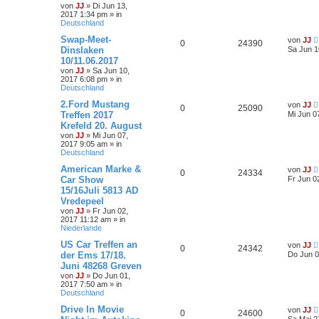
von
JJ
»
Di Jun 13,
2017 1:34 pm
» in
Deutschland
Swap-Meet-
von
JJ
0
24390
Dinslaken
Sa Jun 1
10/11.06.2017
von
JJ
»
Sa Jun 10,
2017 6:08 pm
» in
Deutschland
2.Ford Mustang
von
JJ
0
25090
Treffen 2017
Mi Jun 0
Krefeld 20. August
von
JJ
»
Mi Jun 07,
2017 9:05 am
» in
Deutschland
American Marke &
von
JJ
0
24334
Car Show
Fr Jun 0
15/16Juli 5813 AD
Vredepeel
von
JJ
»
Fr Jun 02,
2017 11:12 am
» in
Niederlande
US Car Treffen an
von
JJ
0
24342
der Ems 17/18.
Do Jun 0
Juni 48268 Greven
von
JJ
»
Do Jun 01,
2017 7:50 am
» in
Deutschland
Drive In Movie
von
JJ
0
24600