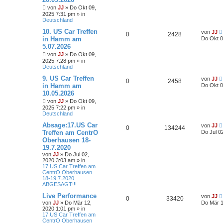
von
JJ
»
Do Okt 09,
2025 7:31 pm
» in
Deutschland
10. US Car Treffen
von
JJ
0
2428
in Hamm am
Do Okt 0
5.07.2026
von
JJ
»
Do Okt 09,
2025 7:28 pm
» in
Deutschland
9. US Car Treffen
von
JJ
0
2458
in Hamm am
Do Okt 0
10.05.2026
von
JJ
»
Do Okt 09,
2025 7:22 pm
» in
Deutschland
Absage:17.US Car
von
JJ
0
134244
Treffen am CentrO
Do Jul 0
Oberhausen 18-
19.7.2020
von
JJ
»
Do Jul 02,
2020 3:03 am
» in
17.US Car Treffen am
CentrO Oberhausen
18-19.7.2020
ABGESAGT!!!
Live Performance
von
JJ
0
33420
von
JJ
»
Do Mär 12,
Do Mär 1
2020 1:01 pm
» in
17.US Car Treffen am
CentrO Oberhausen