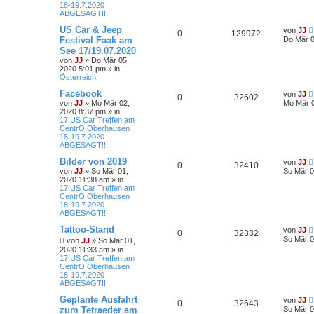
18-19.7.2020
ABGESAGT!!!
US Car & Jeep
von
JJ
0
129972
Festival Faak am
Do Mär 0
See 17/19.07.2020
von
JJ
»
Do Mär 05,
2020 5:01 pm
» in
Österreich
Facebook
von
JJ
0
32602
von
JJ
»
Mo Mär 02,
Mo Mär 0
2020 8:37 pm
» in
17.US Car Treffen am
CentrO Oberhausen
18-19.7.2020
ABGESAGT!!!
Bilder von 2019
von
JJ
0
32410
von
JJ
»
So Mär 01,
So Mär 0
2020 11:38 am
» in
17.US Car Treffen am
CentrO Oberhausen
18-19.7.2020
ABGESAGT!!!
Tattoo-Stand
von
JJ
0
32382
So Mär 0
von
JJ
»
So Mär 01,
2020 11:33 am
» in
17.US Car Treffen am
CentrO Oberhausen
18-19.7.2020
ABGESAGT!!!
Geplante Ausfahrt
von
JJ
0
32643
zum Tetraeder am
So Mär 0