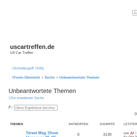
uscartreffen.de
US-Car Treffen
Schnellzugriff
FAQ
Foren-Übersicht
Suche
Unbeantwortete Themen
Unbeantwortete Themen
Zur erweiterten Suche
S
E
u
r
D
c
w
h
e
e
i
THEMEN
ANTWORTEN
ZUGRIFFE
LETZTER
t
e
r
Street Mag Show
von
JJ
0
3130
t