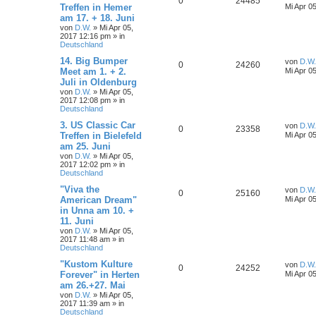
0
24485
Treffen in Hemer
Mi Apr 0
am 17. + 18. Juni
von
D.W.
»
Mi Apr 05,
2017 12:16 pm
» in
Deutschland
14. Big Bumper
von
D.W.
0
24260
Meet am 1. + 2.
Mi Apr 0
Juli in Oldenburg
von
D.W.
»
Mi Apr 05,
2017 12:08 pm
» in
Deutschland
3. US Classic Car
von
D.W.
0
23358
Treffen in Bielefeld
Mi Apr 0
am 25. Juni
von
D.W.
»
Mi Apr 05,
2017 12:02 pm
» in
Deutschland
"Viva the
von
D.W.
0
25160
American Dream"
Mi Apr 0
in Unna am 10. +
11. Juni
von
D.W.
»
Mi Apr 05,
2017 11:48 am
» in
Deutschland
"Kustom Kulture
von
D.W.
0
24252
Forever" in Herten
Mi Apr 0
am 26.+27. Mai
von
D.W.
»
Mi Apr 05,
2017 11:39 am
» in
Deutschland