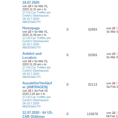
18.07.2020
von
JJ
»
So Mär 01,
2020 11:31 am
» in
17.US Car Treffen am
CentrO Oberhausen
18-19.7.2020
ABGESAGT!!!
Homepage
von
JJ
0
32693
von
JJ
»
So Mär 01,
So Mär 0
2020 11:28 am
» in
17.US Car Treffen am
CentrO Oberhausen
18-19.7.2020
ABGESAGT!!!
Anfahrt und
von
JJ
0
32093
Location
So Mär 0
von
JJ
»
So Mär 01,
2020 11:28 am
» in
17.US Car Treffen am
CentrO Oberhausen
18-19.7.2020
ABGESAGT!!!
Aussteller/Verkäuf
von
JJ
0
32113
er (ANFRAGEN)
Sa Feb 2
von
JJ
»
Sa Feb 29,
2020 2:26 am
» in
17.US Car Treffen am
CentrO Oberhausen
18-19.7.2020
ABGESAGT!!!
12.07.2020 - 6# US-
von
JJ
0
133678
CAR Oldtimer
Mi Feb 1