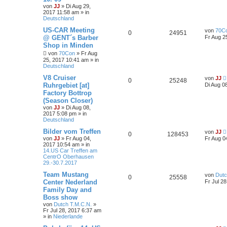
von
JJ
»
Di Aug 29,
2017 11:58 am
» in
Deutschland
US-CAR Meeting
von
70C
0
24951
@ GENT´s Barber
Fr Aug 2
Shop in Minden
von
70Con
»
Fr Aug
25, 2017 10:41 am
» in
Deutschland
V8 Cruiser
von
JJ
0
25248
Ruhrgebiet [at]
Di Aug 0
Factory Bottrop
(Season Closer)
von
JJ
»
Di Aug 08,
2017 5:08 pm
» in
Deutschland
Bilder vom Treffen
von
JJ
0
128453
von
JJ
»
Fr Aug 04,
Fr Aug 0
2017 10:54 am
» in
14.US Car Treffen am
CentrO Oberhausen
29.-30.7.2017
Team Mustang
von
Dutc
0
25558
Center Nederland
Fr Jul 2
Family Day and
Boss show
von
Dutch T.M.C.N.
»
Fr Jul 28, 2017 6:37 am
» in
Niederlande