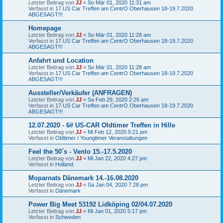
Letzter Beitrag von
JJ
«
So Mär 01, 2020 11:31 am
Verfasst in
17.US Car Treffen am CentrO Oberhausen 18-19.7.2020
ABGESAGT!!!
Homepage
Letzter Beitrag von
JJ
«
So Mär 01, 2020 11:28 am
Verfasst in
17.US Car Treffen am CentrO Oberhausen 18-19.7.2020
ABGESAGT!!!
Anfahrt und Location
Letzter Beitrag von
JJ
«
So Mär 01, 2020 11:28 am
Verfasst in
17.US Car Treffen am CentrO Oberhausen 18-19.7.2020
ABGESAGT!!!
Aussteller/Verkäufer (ANFRAGEN)
Letzter Beitrag von
JJ
«
Sa Feb 29, 2020 2:26 am
Verfasst in
17.US Car Treffen am CentrO Oberhausen 18-19.7.2020
ABGESAGT!!!
12.07.2020 - 6# US-CAR Oldtimer Treffen in Hille
Letzter Beitrag von
JJ
«
Mi Feb 12, 2020 5:21 pm
Verfasst in
Oldtimer / Youngtimer Veranstaltungen
Feel the 50´s - Venlo 15.-17.5.2020
Letzter Beitrag von
JJ
«
Mi Jan 22, 2020 4:27 pm
Verfasst in
Holland
Moparnats Dänemark 14.-16.08.2020
Letzter Beitrag von
JJ
«
Sa Jan 04, 2020 7:28 pm
Verfasst in
Dänemark
Power Big Meet 53192 Lidköping 02/04.07.2020
Letzter Beitrag von
JJ
«
Mi Jan 01, 2020 5:17 pm
Verfasst in
Schweden