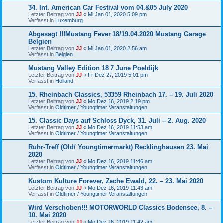
34. Int. American Car Festival vom 04.&05 July 2020
Letzter Beitrag von
JJ
«
Mi Jan 01, 2020 5:09 pm
Verfasst in
Luxemburg
Abgesagt !!!Mustang Fever 18/19.04.2020 Mustang Garage
Belgien
Letzter Beitrag von
JJ
«
Mi Jan 01, 2020 2:56 am
Verfasst in
Belgien
Mustang Valley Edition 18 7 June Poeldijk
Letzter Beitrag von
JJ
«
Fr Dez 27, 2019 5:01 pm
Verfasst in
Holland
15. Rheinbach Classics, 53359 Rheinbach 17. – 19. Juli 2020
Letzter Beitrag von
JJ
«
Mo Dez 16, 2019 2:19 pm
Verfasst in
Oldtimer / Youngtimer Veranstaltungen
15. Classic Days auf Schloss Dyck, 31. Juli – 2. Aug. 2020
Letzter Beitrag von
JJ
«
Mo Dez 16, 2019 11:53 am
Verfasst in
Oldtimer / Youngtimer Veranstaltungen
Ruhr-Treff (Old/ Youngtimermarkt) Recklinghausen 23. Mai
2020
Letzter Beitrag von
JJ
«
Mo Dez 16, 2019 11:46 am
Verfasst in
Oldtimer / Youngtimer Veranstaltungen
Kustom Kulture Forever, Zeche Ewald, 22. – 23. Mai 2020
Letzter Beitrag von
JJ
«
Mo Dez 16, 2019 11:43 am
Verfasst in
Oldtimer / Youngtimer Veranstaltungen
Wird Verschoben!!! MOTORWORLD Classics Bodensee, 8. –
10. Mai 2020
Letzter Beitrag von
JJ
«
Mo Dez 16, 2019 11:42 am