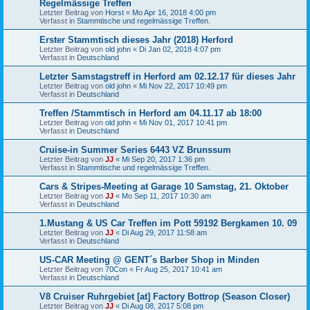
Regelmässige Treffen
Letzter Beitrag von
Horst
«
Mo Apr 16, 2018 4:00 pm
Verfasst in
Stammtische und regelmässige Treffen.
Erster Stammtisch dieses Jahr (2018) Herford
Letzter Beitrag von
old john
«
Di Jan 02, 2018 4:07 pm
Verfasst in
Deutschland
Letzter Samstagstreff in Herford am 02.12.17 für dieses Jahr
Letzter Beitrag von
old john
«
Mi Nov 22, 2017 10:49 pm
Verfasst in
Deutschland
Treffen /Stammtisch in Herford am 04.11.17 ab 18:00
Letzter Beitrag von
old john
«
Mi Nov 01, 2017 10:41 pm
Verfasst in
Deutschland
Cruise-in Summer Series 6443 VZ Brunssum
Letzter Beitrag von
JJ
«
Mi Sep 20, 2017 1:36 pm
Verfasst in
Stammtische und regelmässige Treffen.
Cars & Stripes-Meeting at Garage 10 Samstag, 21. Oktober
Letzter Beitrag von
JJ
«
Mo Sep 11, 2017 10:30 am
Verfasst in
Deutschland
1.Mustang & US Car Treffen im Pott 59192 Bergkamen 10. 09
Letzter Beitrag von
JJ
«
Di Aug 29, 2017 11:58 am
Verfasst in
Deutschland
US-CAR Meeting @ GENT´s Barber Shop in Minden
Letzter Beitrag von
70Con
«
Fr Aug 25, 2017 10:41 am
Verfasst in
Deutschland
V8 Cruiser Ruhrgebiet [at] Factory Bottrop (Season Closer)
Letzter Beitrag von
JJ
«
Di Aug 08, 2017 5:08 pm