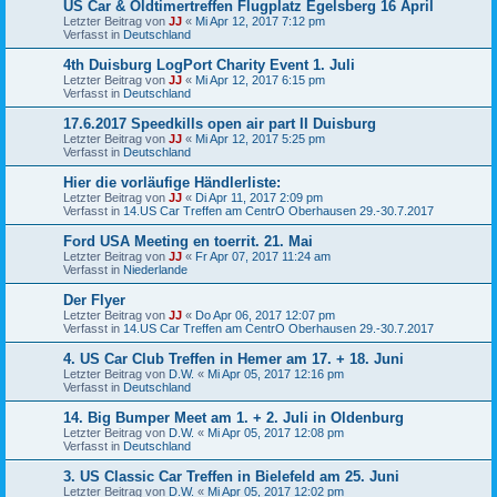
US Car & Oldtimertreffen Flugplatz Egelsberg 16 April
Letzter Beitrag von
JJ
«
Mi Apr 12, 2017 7:12 pm
Verfasst in
Deutschland
4th Duisburg LogPort Charity Event 1. Juli
Letzter Beitrag von
JJ
«
Mi Apr 12, 2017 6:15 pm
Verfasst in
Deutschland
17.6.2017 Speedkills open air part II Duisburg
Letzter Beitrag von
JJ
«
Mi Apr 12, 2017 5:25 pm
Verfasst in
Deutschland
Hier die vorläufige Händlerliste:
Letzter Beitrag von
JJ
«
Di Apr 11, 2017 2:09 pm
Verfasst in
14.US Car Treffen am CentrO Oberhausen 29.-30.7.2017
Ford USA Meeting en toerrit. 21. Mai
Letzter Beitrag von
JJ
«
Fr Apr 07, 2017 11:24 am
Verfasst in
Niederlande
Der Flyer
Letzter Beitrag von
JJ
«
Do Apr 06, 2017 12:07 pm
Verfasst in
14.US Car Treffen am CentrO Oberhausen 29.-30.7.2017
4. US Car Club Treffen in Hemer am 17. + 18. Juni
Letzter Beitrag von
D.W.
«
Mi Apr 05, 2017 12:16 pm
Verfasst in
Deutschland
14. Big Bumper Meet am 1. + 2. Juli in Oldenburg
Letzter Beitrag von
D.W.
«
Mi Apr 05, 2017 12:08 pm
Verfasst in
Deutschland
3. US Classic Car Treffen in Bielefeld am 25. Juni
Letzter Beitrag von
D.W.
«
Mi Apr 05, 2017 12:02 pm