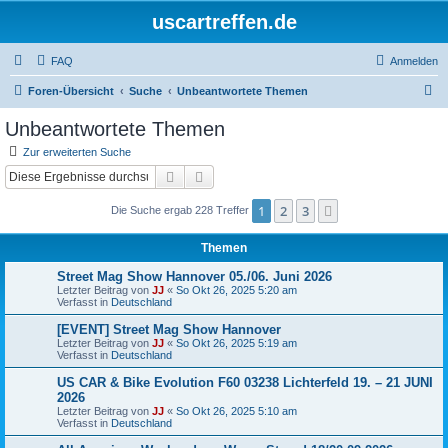
uscartreffen.de
FAQ
Anmelden
S
Foren-Übersicht
Suche
Unbeantwortete Themen
u
Unbeantwortete Themen
c
Zur erweiterten Suche
h
Suche
Erweiterte Suche
e
1
2
3
Nächste
Die Suche ergab 228 Treffer
Themen
Street Mag Show Hannover 05./06. Juni 2026
Letzter Beitrag von
JJ
«
So Okt 26, 2025 5:20 am
Verfasst in
Deutschland
[EVENT] Street Mag Show Hannover
Letzter Beitrag von
JJ
«
So Okt 26, 2025 5:19 am
Verfasst in
Deutschland
US CAR & Bike Evolution F60 03238 Lichterfeld 19. – 21 JUNI
2026
Letzter Beitrag von
JJ
«
So Okt 26, 2025 5:10 am
Verfasst in
Deutschland