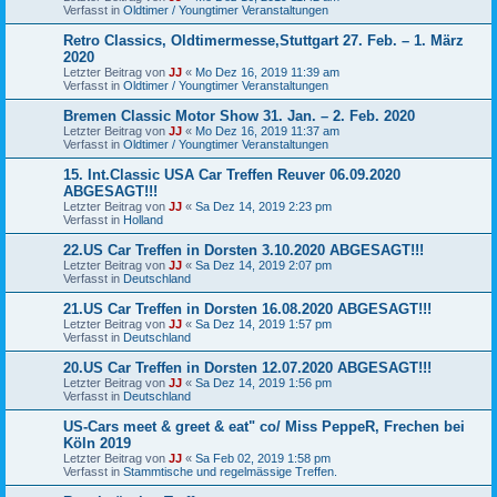
Verfasst in
Oldtimer / Youngtimer Veranstaltungen
Retro Classics, Oldtimermesse,Stuttgart 27. Feb. – 1. März
2020
Letzter Beitrag von
JJ
«
Mo Dez 16, 2019 11:39 am
Verfasst in
Oldtimer / Youngtimer Veranstaltungen
Bremen Classic Motor Show 31. Jan. – 2. Feb. 2020
Letzter Beitrag von
JJ
«
Mo Dez 16, 2019 11:37 am
Verfasst in
Oldtimer / Youngtimer Veranstaltungen
15. Int.Classic USA Car Treffen Reuver 06.09.2020
ABGESAGT!!!
Letzter Beitrag von
JJ
«
Sa Dez 14, 2019 2:23 pm
Verfasst in
Holland
22.US Car Treffen in Dorsten 3.10.2020 ABGESAGT!!!
Letzter Beitrag von
JJ
«
Sa Dez 14, 2019 2:07 pm
Verfasst in
Deutschland
21.US Car Treffen in Dorsten 16.08.2020 ABGESAGT!!!
Letzter Beitrag von
JJ
«
Sa Dez 14, 2019 1:57 pm
Verfasst in
Deutschland
20.US Car Treffen in Dorsten 12.07.2020 ABGESAGT!!!
Letzter Beitrag von
JJ
«
Sa Dez 14, 2019 1:56 pm
Verfasst in
Deutschland
US-Cars meet & greet & eat" co/ Miss PeppeR, Frechen bei
Köln 2019
Letzter Beitrag von
JJ
«
Sa Feb 02, 2019 1:58 pm
Verfasst in
Stammtische und regelmässige Treffen.