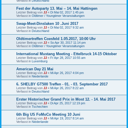
Verfasst in
Deutschland
Fest der Autoparty 13. Mai – 14. Mai Hattingen
Letzter Beitrag von
JJ
«
Di Mai 02, 2017 1:45 pm
Verfasst in
Oldtimer / Youngtimer Veranstaltungen
Swap-Meet-Dinslaken 10 .Juni 2017
Letzter Beitrag von
JJ
«
Di Mai 02, 2017 9:32 am
Verfasst in
Deutschland
Oldtimertreffen Coesfeld 1.05.2017, 10:00 Uhr
Letzter Beitrag von
JJ
«
So Apr 30, 2017 11:14 pm
Verfasst in
Oldtimer / Youngtimer Veranstaltungen
International Mustang Meeting - Ettelbruck 14-15 Oktober
Letzter Beitrag von
JJ
«
Fr Apr 28, 2017 10:55 am
Verfasst in
Luxemburg
American Day 21 Mai
Letzter Beitrag von
JJ
«
Mi Apr 26, 2017 4:04 pm
Verfasst in
Niederlande
6. SHELBY GT500 Treffen - 01. - 03. September 2017
Letzter Beitrag von
JJ
«
Mi Apr 26, 2017 8:22 am
Verfasst in
Deutschland
Erster Historischer Grand Prix in Most 12. - 14. Mai 2017
Letzter Beitrag von
JJ
«
Di Apr 25, 2017 12:19 pm
Verfasst in
Tschechien
6th Big US FoMoCo Meeting 10 Juni
Letzter Beitrag von
JJ
«
Mi Apr 19, 2017 8:14 am
Verfasst in
Niederlande