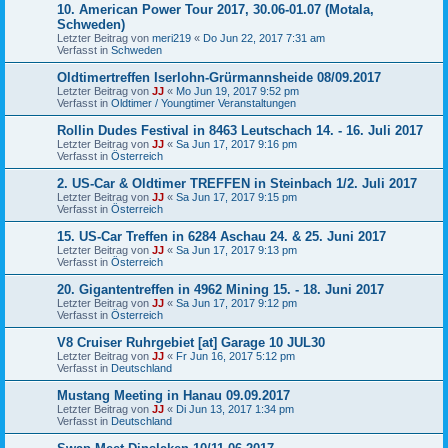
10. American Power Tour 2017, 30.06-01.07 (Motala,
Schweden)
Letzter Beitrag von
meri219
«
Do Jun 22, 2017 7:31 am
Verfasst in
Schweden
Oldtimertreffen Iserlohn-Grürmannsheide 08/09.2017
Letzter Beitrag von
JJ
«
Mo Jun 19, 2017 9:52 pm
Verfasst in
Oldtimer / Youngtimer Veranstaltungen
Rollin Dudes Festival in 8463 Leutschach 14. - 16. Juli 2017
Letzter Beitrag von
JJ
«
Sa Jun 17, 2017 9:16 pm
Verfasst in
Österreich
2. US-Car & Oldtimer TREFFEN in Steinbach 1/2. Juli 2017
Letzter Beitrag von
JJ
«
Sa Jun 17, 2017 9:15 pm
Verfasst in
Österreich
15. US-Car Treffen in 6284 Aschau 24. & 25. Juni 2017
Letzter Beitrag von
JJ
«
Sa Jun 17, 2017 9:13 pm
Verfasst in
Österreich
20. Gigantentreffen in 4962 Mining 15. - 18. Juni 2017
Letzter Beitrag von
JJ
«
Sa Jun 17, 2017 9:12 pm
Verfasst in
Österreich
V8 Cruiser Ruhrgebiet [at] Garage 10 JUL30
Letzter Beitrag von
JJ
«
Fr Jun 16, 2017 5:12 pm
Verfasst in
Deutschland
Mustang Meeting in Hanau 09.09.2017
Letzter Beitrag von
JJ
«
Di Jun 13, 2017 1:34 pm
Verfasst in
Deutschland