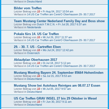
Verfasst in
Deutschland
Bilder vom Treffen
Letzter Beitrag von
JJ
«
Fr Aug 04, 2017 10:54 am
Verfasst in
14.US Car Treffen am CentrO Oberhausen 29.-30.7.2017
Team Mustang Center Nederland Family Day and Boss show
Letzter Beitrag von
Dutch T.M.C.N.
«
Fr Jul 28, 2017 6:37 am
Verfasst in
Niederlande
Pokale fürs 14. US Car Treffen
Letzter Beitrag von
JJ
«
Mi Jul 26, 2017 11:37 am
Verfasst in
14.US Car Treffen am CentrO Oberhausen 29.-30.7.2017
29. - 30. 7. US - Cartreffen Eben
Letzter Beitrag von
JJ
«
Mo Jul 24, 2017 12:42 pm
Verfasst in
Österreich
Ablaufplan Oberhausen 2017
Letzter Beitrag von
JJ
«
Di Jul 18, 2017 5:12 pm
Verfasst in
14.US Car Treffen am CentrO Oberhausen 29.-30.7.2017
Mustang Meeting Bayern 24. September 85664 Hohenlinden
Letzter Beitrag von
JJ
«
Sa Jul 15, 2017 8:53 am
Verfasst in
Deutschland
Mustang Show bei Autohaus Reintges am 08.07.17 Essen
Letzter Beitrag von
JJ
«
Mi Jul 05, 2017 9:57 am
Verfasst in
Deutschland
US Car Treffen GRAV INSEL 27 bis 29 Oktober in Wesel
Letzter Beitrag von
JJ
«
Fr Jun 30, 2017 9:11 am
Verfasst in
Deutschland