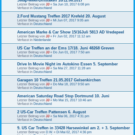
Swap-Meet-Dinslaken 10/11.06.2017
Letzter Beitrag von
JJ
«
Sa Jun 10, 2017 6:08 pm
Verfasst in
Deutschland
2.Ford Mustang Treffen 2017 Krefeld 20. August
Letzter Beitrag von
JJ
«
Mi Jun 07, 2017 9:05 am
Verfasst in
Deutschland
American Marke & Car Show 15/16Juli 5813 AD Vredepeel
Letzter Beitrag von
JJ
«
Fr Jun 02, 2017 11:12 am
Verfasst in
Niederlande
US Car Treffen an der Ems 17/18. Juni 48268 Greven
Letzter Beitrag von
JJ
«
Do Jun 01, 2017 7:50 am
Verfasst in
Deutschland
Drive In Movie Night im Autokino Essen 5. September
Letzter Beitrag von
JJ
«
Sa Mai 27, 2017 11:28 am
Verfasst in
Deutschland
Garagen 10 Treffen 21.05.2017 Gelsenkirchen
Letzter Beitrag von
JJ
«
Do Mai 18, 2017 9:50 am
Verfasst in
Deutschland
American Saturday Road Stop Dortmund 10. Juni
Letzter Beitrag von
JJ
«
Mo Mai 15, 2017 10:46 am
Verfasst in
Deutschland
2 US-Car Treffen Pattensen 6. August
Letzter Beitrag von
JJ
«
Sa Mai 06, 2017 4:31 pm
Verfasst in
Deutschland
9. US Car Treffen in 33428 Harsewinkel am 2. + 3. September
Letzter Beitrag von
D.W.
«
Di Mai 02, 2017 4:36 pm