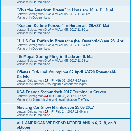
Verfasst in
Deutschland
"Viva the American Dream" in Unna am 10. + 11. Juni
Letzter Beitrag von
D.W.
«
Mi Apr 05, 2017 11:48 am
Verfasst in
Deutschland
"Kustom Kulture Forever" in Herten am 26.+27. Mai
Letzter Beitrag von
D.W.
«
Mi Apr 05, 2017 11:39 am
Verfasst in
Deutschland
11. US Car Treffen in Bramsche (bei Osnabrück) am 23. April
Letzter Beitrag von
D.W.
«
Mi Apr 05, 2017 11:34 am
Verfasst in
Deutschland
4th Mopar Spring Fling in Stade am 6. Mai
Letzter Beitrag von
D.W.
«
Mi Apr 05, 2017 11:28 am
Verfasst in
Deutschland
Offenes Old- und Youngtime 02.April 48720 Rosendahl-
Darfeld
Letzter Beitrag von
JJ
«
Fr Mär 31, 2017 4:27 pm
Verfasst in
Oldtimer / Youngtimer Veranstaltungen
USA Friends Stammtisch 2017 Termine in Greven
Letzter Beitrag von
JJ
«
Di Feb 28, 2017 1:47 pm
Verfasst in
Stammtische und regelmässige Treffen.
Mustang Car Show Mainhausen 25.06.2017
Letzter Beitrag von
JJ
«
Fr Feb 24, 2017 11:08 am
Verfasst in
Deutschland
ALL AMERICAN WEEKEND NEDERLAND,p 6, 7, 8, en 9
oktober