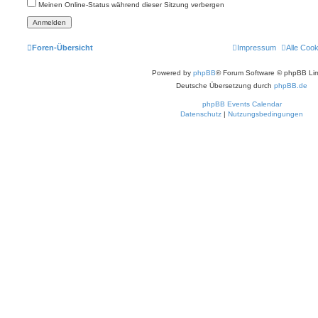
Meinen Online-Status während dieser Sitzung verbergen
Foren-Übersicht
Impressum
Alle Coo
Powered by
phpBB
® Forum Software © phpBB Lim
Deutsche Übersetzung durch
phpBB.de
phpBB Events Calendar
Datenschutz
|
Nutzungsbedingungen