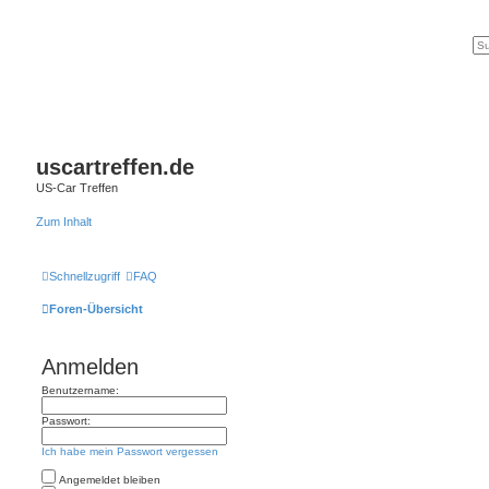
uscartreffen.de
US-Car Treffen
Zum Inhalt
Schnellzugriff
FAQ
Foren-Übersicht
Anmelden
Benutzername:
Passwort:
Ich habe mein Passwort vergessen
Angemeldet bleiben