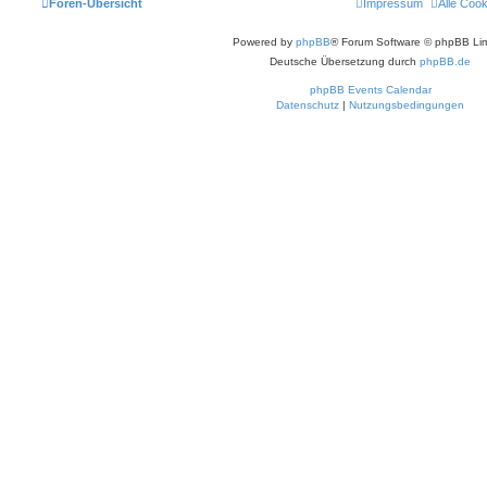
Foren-Übersicht
Impressum
Alle Coo
Powered by
phpBB
® Forum Software © phpBB Lim
Deutsche Übersetzung durch
phpBB.de
phpBB Events Calendar
Datenschutz
|
Nutzungsbedingungen