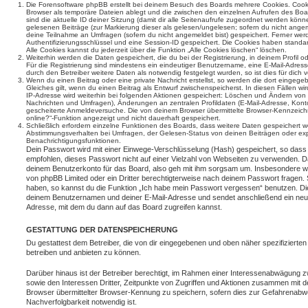
Die Forensoftware phpBB erstellt bei deinem Besuch des Boards mehrere Cookies. Cookie
Browser als temporäre Dateien ablegt und die zwischen den einzelnen Aufrufen des Boar
sind die aktuelle ID deiner Sitzung (damit dir alle Seitenaufrufe zugeordnet werden könn
gelesenen Beiträge (zur Markierung dieser als gelesen/ungelesen; sofern du nicht angem
deine Teilnahme an Umfragen (sofern du nicht angemeldet bist) gespeichert. Ferner wer
Authentifizierungsschlüssel und eine Session-ID gespeichert. Die Cookies haben standar
Alle Cookies kannst du jederzeit über die Funktion „Alle Cookies löschen“ löschen.
Weiterhin werden die Daten gespeichert, die du bei der Registrierung, in deinem Profil 
Für die Registrierung sind mindestens ein eindeutiger Benutzername, eine E-Mail-Adre
durch den Betreiber weitere Daten als notwendig festgelegt wurden, so ist dies für dich v
Wenn du einen Beitrag oder eine private Nachricht erstellst, so werden die dort eingeg
Gleiches gilt, wenn du einen Beitrag als Entwurf zwischenspeicherst. In diesen Fällen wi
IP-Adresse wird weiterhin bei folgenden Aktionen gespeichert: Löschen und Ändern von 
Nachrichten und Umfragen), Änderungen an zentralen Profildaten (E-Mail-Adresse, Kont
gescheiterte Anmeldeversuche. Die von deinem Browser übermittelte Browser-Kennzeichnu
online?“-Funktion angezeigt und nicht dauerhaft gespeichert.
Schließlich erfordern einzelne Funktionen des Boards, dass weitere Daten gespeichert
Abstimmungsverhalten bei Umfragen, der Gelesen-Status von deinen Beiträgen oder expl
Benachrichtigungsfunktionen.
Dein Passwort wird mit einer Einwege-Verschlüsselung (Hash) gespeichert, so dass e
empfohlen, dieses Passwort nicht auf einer Vielzahl von Webseiten zu verwenden. D
deinem Benutzerkonto für das Board, also geh mit ihm sorgsam um. Insbesondere wird
von phpBB Limited oder ein Dritter berechtigterweise nach deinem Passwort fragen. 
haben, so kannst du die Funktion „Ich habe mein Passwort vergessen“ benutzen. Di
deinem Benutzernamen und deiner E-Mail-Adresse und sendet anschließend ein neu
Adresse, mit dem du dann auf das Board zugreifen kannst.
GESTATTUNG DER DATENSPEICHERUNG
Du gestattest dem Betreiber, die von dir eingegebenen und oben näher spezifizierte
betreiben und anbieten zu können.
Darüber hinaus ist der Betreiber berechtigt, im Rahmen einer Interessenabwägung 
sowie den Interessen Dritter, Zeitpunkte von Zugriffen und Aktionen zusammen mit 
Browser übermittelter Browser-Kennung zu speichern, sofern dies zur Gefahrenabwe
Nachverfolgbarkeit notwendig ist.