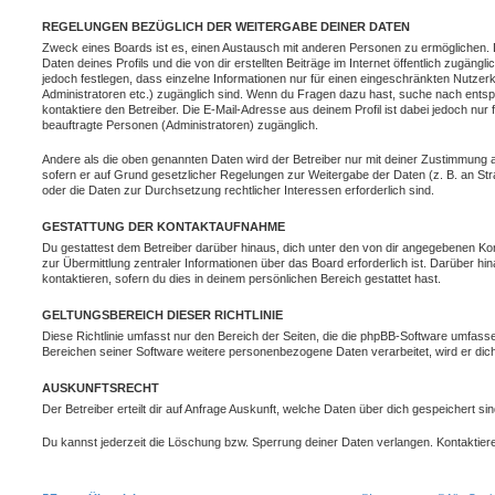
REGELUNGEN BEZÜGLICH DER WEITERGABE DEINER DATEN
Zweck eines Boards ist es, einen Austausch mit anderen Personen zu ermöglichen. D
Daten deines Profils und die von dir erstellten Beiträge im Internet öffentlich zugäng
jedoch festlegen, dass einzelne Informationen nur für einen eingeschränkten Nutzerkr
Administratoren etc.) zugänglich sind. Wenn du Fragen dazu hast, suche nach ent
kontaktiere den Betreiber. Die E-Mail-Adresse aus deinem Profil ist dabei jedoch nur
beauftragte Personen (Administratoren) zugänglich.
Andere als die oben genannten Daten wird der Betreiber nur mit deiner Zustimmung an 
sofern er auf Grund gesetzlicher Regelungen zur Weitergabe der Daten (z. B. an Stra
oder die Daten zur Durchsetzung rechtlicher Interessen erforderlich sind.
GESTATTUNG DER KONTAKTAUFNAHME
Du gestattest dem Betreiber darüber hinaus, dich unter den von dir angegebenen Kon
zur Übermittlung zentraler Informationen über das Board erforderlich ist. Darüber h
kontaktieren, sofern du dies in deinem persönlichen Bereich gestattet hast.
GELTUNGSBEREICH DIESER RICHTLINIE
Diese Richtlinie umfasst nur den Bereich der Seiten, die die phpBB-Software umfasse
Bereichen seiner Software weitere personenbezogene Daten verarbeitet, wird er dich
AUSKUNFTSRECHT
Der Betreiber erteilt dir auf Anfrage Auskunft, welche Daten über dich gespeichert sin
Du kannst jederzeit die Löschung bzw. Sperrung deiner Daten verlangen. Kontaktiere 