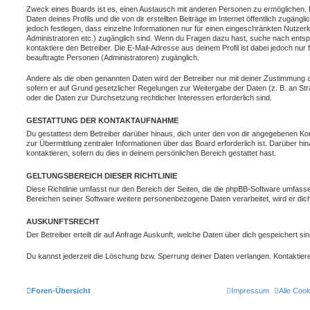
Zweck eines Boards ist es, einen Austausch mit anderen Personen zu ermöglichen. D
Daten deines Profils und die von dir erstellten Beiträge im Internet öffentlich zugäng
jedoch festlegen, dass einzelne Informationen nur für einen eingeschränkten Nutzerkr
Administratoren etc.) zugänglich sind. Wenn du Fragen dazu hast, suche nach ent
kontaktiere den Betreiber. Die E-Mail-Adresse aus deinem Profil ist dabei jedoch nur
beauftragte Personen (Administratoren) zugänglich.
Andere als die oben genannten Daten wird der Betreiber nur mit deiner Zustimmung an 
sofern er auf Grund gesetzlicher Regelungen zur Weitergabe der Daten (z. B. an Stra
oder die Daten zur Durchsetzung rechtlicher Interessen erforderlich sind.
GESTATTUNG DER KONTAKTAUFNAHME
Du gestattest dem Betreiber darüber hinaus, dich unter den von dir angegebenen Kon
zur Übermittlung zentraler Informationen über das Board erforderlich ist. Darüber h
kontaktieren, sofern du dies in deinem persönlichen Bereich gestattet hast.
GELTUNGSBEREICH DIESER RICHTLINIE
Diese Richtlinie umfasst nur den Bereich der Seiten, die die phpBB-Software umfasse
Bereichen seiner Software weitere personenbezogene Daten verarbeitet, wird er dich
AUSKUNFTSRECHT
Der Betreiber erteilt dir auf Anfrage Auskunft, welche Daten über dich gespeichert sin
Du kannst jederzeit die Löschung bzw. Sperrung deiner Daten verlangen. Kontaktiere 
Foren-Übersicht
Impressum
Alle Coo