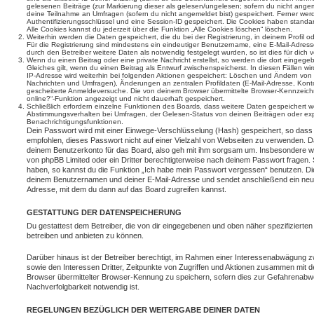
gelesenen Beiträge (zur Markierung dieser als gelesen/ungelesen; sofern du nicht angem
deine Teilnahme an Umfragen (sofern du nicht angemeldet bist) gespeichert. Ferner wer
Authentifizierungsschlüssel und eine Session-ID gespeichert. Die Cookies haben standar
Alle Cookies kannst du jederzeit über die Funktion „Alle Cookies löschen“ löschen.
Weiterhin werden die Daten gespeichert, die du bei der Registrierung, in deinem Profil 
Für die Registrierung sind mindestens ein eindeutiger Benutzername, eine E-Mail-Adre
durch den Betreiber weitere Daten als notwendig festgelegt wurden, so ist dies für dich v
Wenn du einen Beitrag oder eine private Nachricht erstellst, so werden die dort eingeg
Gleiches gilt, wenn du einen Beitrag als Entwurf zwischenspeicherst. In diesen Fällen wi
IP-Adresse wird weiterhin bei folgenden Aktionen gespeichert: Löschen und Ändern von 
Nachrichten und Umfragen), Änderungen an zentralen Profildaten (E-Mail-Adresse, Kont
gescheiterte Anmeldeversuche. Die von deinem Browser übermittelte Browser-Kennzeichnu
online?“-Funktion angezeigt und nicht dauerhaft gespeichert.
Schließlich erfordern einzelne Funktionen des Boards, dass weitere Daten gespeichert
Abstimmungsverhalten bei Umfragen, der Gelesen-Status von deinen Beiträgen oder expl
Benachrichtigungsfunktionen.
Dein Passwort wird mit einer Einwege-Verschlüsselung (Hash) gespeichert, so dass e
empfohlen, dieses Passwort nicht auf einer Vielzahl von Webseiten zu verwenden. D
deinem Benutzerkonto für das Board, also geh mit ihm sorgsam um. Insbesondere wird
von phpBB Limited oder ein Dritter berechtigterweise nach deinem Passwort fragen. 
haben, so kannst du die Funktion „Ich habe mein Passwort vergessen“ benutzen. Di
deinem Benutzernamen und deiner E-Mail-Adresse und sendet anschließend ein neu
Adresse, mit dem du dann auf das Board zugreifen kannst.
GESTATTUNG DER DATENSPEICHERUNG
Du gestattest dem Betreiber, die von dir eingegebenen und oben näher spezifizierte
betreiben und anbieten zu können.
Darüber hinaus ist der Betreiber berechtigt, im Rahmen einer Interessenabwägung 
sowie den Interessen Dritter, Zeitpunkte von Zugriffen und Aktionen zusammen mit 
Browser übermittelter Browser-Kennung zu speichern, sofern dies zur Gefahrenabwe
Nachverfolgbarkeit notwendig ist.
REGELUNGEN BEZÜGLICH DER WEITERGABE DEINER DATEN