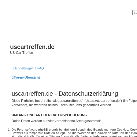
uscartreffen.de
US-Car Treffen
Schnellzugriff
FAQ
Foren-Übersicht
uscartreffen.de - Datenschutzerklärung
Diese Richtlinie beschreibt, wie „uscartreffen.de“ („https://uscartreffen.de“) (im Folg
verwendet, die während deines Foren-Besuchs gesammelt werden.
UMFANG UND ART DER DATENSPEICHERUNG
Deine Daten werden auf vier verschiedene Arten gesammelt:
Die Forensoftware phpBB erstellt bei deinem Besuch des Boards mehrere Cookies. Cookie
Browser als temporäre Dateien ablegt und die zwischen den einzelnen Aufrufen des Boar
sind die aktuelle ID deiner Sitzung (damit dir alle Seitenaufrufe zugeordnet werden könn