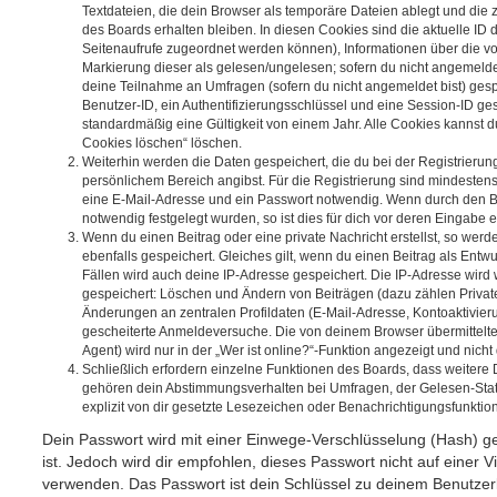
Textdateien, die dein Browser als temporäre Dateien ablegt und die
des Boards erhalten bleiben. In diesen Cookies sind die aktuelle ID d
Seitenaufrufe zugeordnet werden können), Informationen über die vo
Markierung dieser als gelesen/ungelesen; sofern du nicht angemeldet
deine Teilnahme an Umfragen (sofern du nicht angemeldet bist) ges
Benutzer-ID, ein Authentifizierungsschlüssel und eine Session-ID g
standardmäßig eine Gültigkeit von einem Jahr. Alle Cookies kannst du
Cookies löschen“ löschen.
Weiterhin werden die Daten gespeichert, die du bei der Registrierun
persönlichem Bereich angibst. Für die Registrierung sind mindesten
eine E-Mail-Adresse und ein Passwort notwendig. Wenn durch den Be
notwendig festgelegt wurden, so ist dies für dich vor deren Eingabe er
Wenn du einen Beitrag oder eine private Nachricht erstellst, so wer
ebenfalls gespeichert. Gleiches gilt, wenn du einen Beitrag als Entw
Fällen wird auch deine IP-Adresse gespeichert. Die IP-Adresse wird 
gespeichert: Löschen und Ändern von Beiträgen (dazu zählen Privat
Änderungen an zentralen Profildaten (E-Mail-Adresse, Kontoaktivier
gescheiterte Anmeldeversuche. Die von deinem Browser übermittel
Agent) wird nur in der „Wer ist online?“-Funktion angezeigt und nicht
Schließlich erfordern einzelne Funktionen des Boards, dass weitere
gehören dein Abstimmungsverhalten bei Umfragen, der Gelesen-Stat
explizit von dir gesetzte Lesezeichen oder Benachrichtigungsfunktio
Dein Passwort wird mit einer Einwege-Verschlüsselung (Hash) ge
ist. Jedoch wird dir empfohlen, dieses Passwort nicht auf einer 
verwenden. Das Passwort ist dein Schlüssel zu deinem Benutzer