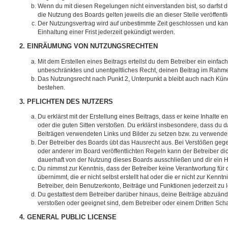
Wenn du mit diesen Regelungen nicht einverstanden bist, so darfst d
die Nutzung des Boards gelten jeweils die an dieser Stelle veröffent
Der Nutzungsvertrag wird auf unbestimmte Zeit geschlossen und ka
Einhaltung einer Frist jederzeit gekündigt werden.
2. EINRÄUMUNG VON NUTZUNGSRECHTEN
Mit dem Erstellen eines Beitrags erteilst du dem Betreiber ein einfach
unbeschränktes und unentgeltliches Recht, deinen Beitrag im Rahm
Das Nutzungsrecht nach Punkt 2, Unterpunkt a bleibt auch nach Kü
bestehen.
3. PFLICHTEN DES NUTZERS
Du erklärst mit der Erstellung eines Beitrags, dass er keine Inhalte e
oder die guten Sitten verstoßen. Du erklärst insbesondere, dass du da
Beiträgen verwendeten Links und Bilder zu setzen bzw. zu verwende
Der Betreiber des Boards übt das Hausrecht aus. Bei Verstößen g
oder anderer im Board veröffentlichten Regeln kann der Betreiber 
dauerhaft von der Nutzung dieses Boards ausschließen und dir ein H
Du nimmst zur Kenntnis, dass der Betreiber keine Verantwortung für d
übernimmt, die er nicht selbst erstellt hat oder die er nicht zur Ken
Betreiber, dein Benutzerkonto, Beiträge und Funktionen jederzeit zu 
Du gestattest dem Betreiber darüber hinaus, deine Beiträge abzuände
verstoßen oder geeignet sind, dem Betreiber oder einem Dritten Sc
4. GENERAL PUBLIC LICENSE