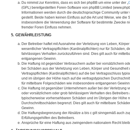
Du nimmst zur Kenntnis, dass es sich bei phpBB um eine unter der „
G
(GPL) bereitgestellten Foren-Software von phpBB Limited (www.php
Informationen werden durch die deutschsprachige Community unter
gestellt. Beide haben keinen Einfluss auf die Art und Weise, wie die
insbesondere die Verwendung der Software für bestimmte Zwecke nic
fremder Foren Einfluss nehmen.
5. GEWÄHRLEISTUNG
Der Betreiber haftet mit Ausnahme der Verletzung von Leben, Körpe
wesentlicher Vertragspflichten (Kardinalpflichten) nur für Schäden, di
fahrlässiges Verhalten zurückzuführen sind. Dies gilt auch für mitt
entgangenen Gewinn.
Die Haftung ist gegenüber Verbrauchern außer bei vorsätzlichem ode
bei Schäden aus der Verletzung von Leben, Körper und Gesundheit u
Vertragspflichten (Kardinalpflichten) auf die bei Vertragsschluss t
und im übrigen der Höhe nach auf die vertragstypischen Durchschnit
für mittelbare Folgeschäden wie insbesondere entgangenen Gewinn
Die Haftung ist gegenüber Unternehmern außer bei der Verletzung 
oder vorsätzlichem oder grob fahrlässigem Verhalten des Betreibers 
typischerweise vorhersehbaren Schäden und im Übrigen der Höhe na
Durchschnittsschäden begrenzt. Dies gilt auch für mittelbare Schä
Gewinn.
Die Haftungsbegrenzung der Absätze a bis c gilt sinngemäß auch zug
Erfüllungsgehilfen des Betreibers.
Ansprüche für eine Haftung aus zwingendem nationalem Recht bleib