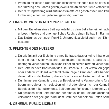
Wenn du mit diesen Regelungen nicht einverstanden bist, so darfst d
die Nutzung des Boards gelten jeweils die an dieser Stelle veröffent
Der Nutzungsvertrag wird auf unbestimmte Zeit geschlossen und ka
Einhaltung einer Frist jederzeit gekündigt werden.
2. EINRÄUMUNG VON NUTZUNGSRECHTEN
Mit dem Erstellen eines Beitrags erteilst du dem Betreiber ein einfach
unbeschränktes und unentgeltliches Recht, deinen Beitrag im Rahm
Das Nutzungsrecht nach Punkt 2, Unterpunkt a bleibt auch nach Kü
bestehen.
3. PFLICHTEN DES NUTZERS
Du erklärst mit der Erstellung eines Beitrags, dass er keine Inhalte e
oder die guten Sitten verstoßen. Du erklärst insbesondere, dass du da
Beiträgen verwendeten Links und Bilder zu setzen bzw. zu verwende
Der Betreiber des Boards übt das Hausrecht aus. Bei Verstößen g
oder anderer im Board veröffentlichten Regeln kann der Betreiber 
dauerhaft von der Nutzung dieses Boards ausschließen und dir ein H
Du nimmst zur Kenntnis, dass der Betreiber keine Verantwortung für d
übernimmt, die er nicht selbst erstellt hat oder die er nicht zur Ken
Betreiber, dein Benutzerkonto, Beiträge und Funktionen jederzeit zu 
Du gestattest dem Betreiber darüber hinaus, deine Beiträge abzuände
verstoßen oder geeignet sind, dem Betreiber oder einem Dritten Sc
4. GENERAL PUBLIC LICENSE