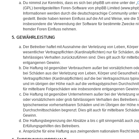
Du nimmst zur Kenntnis, dass es sich bei phpBB um eine unter der „
G
(GPL) bereitgestellten Foren-Software von phpBB Limited (www.php
Informationen werden durch die deutschsprachige Community unter
gestellt. Beide haben keinen Einfluss auf die Art und Weise, wie die
insbesondere die Verwendung der Software für bestimmte Zwecke nic
fremder Foren Einfluss nehmen.
5. GEWÄHRLEISTUNG
Der Betreiber haftet mit Ausnahme der Verletzung von Leben, Körpe
wesentlicher Vertragspflichten (Kardinalpflichten) nur für Schäden, di
fahrlässiges Verhalten zurückzuführen sind. Dies gilt auch für mitt
entgangenen Gewinn.
Die Haftung ist gegenüber Verbrauchern außer bei vorsätzlichem ode
bei Schäden aus der Verletzung von Leben, Körper und Gesundheit u
Vertragspflichten (Kardinalpflichten) auf die bei Vertragsschluss t
und im übrigen der Höhe nach auf die vertragstypischen Durchschnit
für mittelbare Folgeschäden wie insbesondere entgangenen Gewinn
Die Haftung ist gegenüber Unternehmern außer bei der Verletzung 
oder vorsätzlichem oder grob fahrlässigem Verhalten des Betreibers 
typischerweise vorhersehbaren Schäden und im Übrigen der Höhe na
Durchschnittsschäden begrenzt. Dies gilt auch für mittelbare Schä
Gewinn.
Die Haftungsbegrenzung der Absätze a bis c gilt sinngemäß auch zug
Erfüllungsgehilfen des Betreibers.
Ansprüche für eine Haftung aus zwingendem nationalem Recht bleib