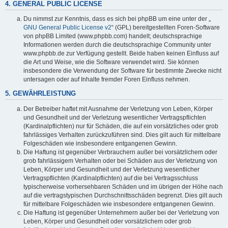
4. GENERAL PUBLIC LICENSE
Du nimmst zur Kenntnis, dass es sich bei phpBB um eine unter der „
GNU General Public License v2
“ (GPL) bereitgestellten Foren-Software
von phpBB Limited (www.phpbb.com) handelt; deutschsprachige
Informationen werden durch die deutschsprachige Community unter
www.phpbb.de zur Verfügung gestellt. Beide haben keinen Einfluss auf
die Art und Weise, wie die Software verwendet wird. Sie können
insbesondere die Verwendung der Software für bestimmte Zwecke nicht
untersagen oder auf Inhalte fremder Foren Einfluss nehmen.
5. GEWÄHRLEISTUNG
Der Betreiber haftet mit Ausnahme der Verletzung von Leben, Körper
und Gesundheit und der Verletzung wesentlicher Vertragspflichten
(Kardinalpflichten) nur für Schäden, die auf ein vorsätzliches oder grob
fahrlässiges Verhalten zurückzuführen sind. Dies gilt auch für mittelbare
Folgeschäden wie insbesondere entgangenen Gewinn.
Die Haftung ist gegenüber Verbrauchern außer bei vorsätzlichem oder
grob fahrlässigem Verhalten oder bei Schäden aus der Verletzung von
Leben, Körper und Gesundheit und der Verletzung wesentlicher
Vertragspflichten (Kardinalpflichten) auf die bei Vertragsschluss
typischerweise vorhersehbaren Schäden und im übrigen der Höhe nach
auf die vertragstypischen Durchschnittsschäden begrenzt. Dies gilt auch
für mittelbare Folgeschäden wie insbesondere entgangenen Gewinn.
Die Haftung ist gegenüber Unternehmern außer bei der Verletzung von
Leben, Körper und Gesundheit oder vorsätzlichem oder grob