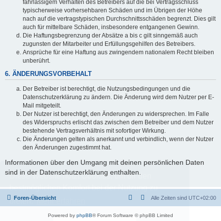
fahrlässigem Verhalten des Betreibers auf die bei Vertragsschluss
typischerweise vorhersehbaren Schäden und im Übrigen der Höhe
nach auf die vertragstypischen Durchschnittsschäden begrenzt. Dies gilt
auch für mittelbare Schäden, insbesondere entgangenen Gewinn.
Die Haftungsbegrenzung der Absätze a bis c gilt sinngemäß auch
zugunsten der Mitarbeiter und Erfüllungsgehilfen des Betreibers.
Ansprüche für eine Haftung aus zwingendem nationalem Recht bleiben
unberührt.
6. ÄNDERUNGSVORBEHALT
Der Betreiber ist berechtigt, die Nutzungsbedingungen und die
Datenschutzerklärung zu ändern. Die Änderung wird dem Nutzer per E-
Mail mitgeteilt.
Der Nutzer ist berechtigt, den Änderungen zu widersprechen. Im Falle
des Widerspruchs erlischt das zwischen dem Betreiber und dem Nutzer
bestehende Vertragsverhältnis mit sofortiger Wirkung.
Die Änderungen gelten als anerkannt und verbindlich, wenn der Nutzer
den Änderungen zugestimmt hat.
Informationen über den Umgang mit deinen persönlichen Daten
sind in der Datenschutzerklärung enthalten.
Diese Website nutzt Cookies, um dir den
bestmöglichen Komfort bei der Nutzung zu
Foren-Übersicht
Alle Zeiten sind
UTC+02:00
bieten.
Mehr erfahren
Powered by
phpBB
® Forum Software © phpBB Limited