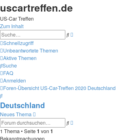
uscartreffen.de
US-Car Treffen
Zum Inhalt
Erweiterte
Suche
Suche
Schnellzugriff
Unbeantwortete Themen
Aktive Themen
Suche
FAQ
Anmelden
Foren-Übersicht
US-Car-Treffen 2020
Deutschland
Suche
Deutschland
Neues Thema
Erweiterte
Suche
Suche
1 Thema • Seite
1
von
1
Bekanntmachungen