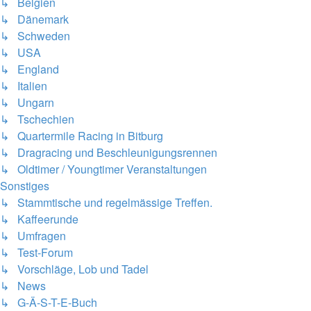
↳ Belgien
↳ Dänemark
↳ Schweden
↳ USA
↳ England
↳ Italien
↳ Ungarn
↳ Tschechien
↳ Quartermile Racing in Bitburg
↳ Dragracing und Beschleunigungsrennen
↳ Oldtimer / Youngtimer Veranstaltungen
Sonstiges
↳ Stammtische und regelmässige Treffen.
↳ Kaffeerunde
↳ Umfragen
↳ Test-Forum
↳ Vorschläge, Lob und Tadel
↳ News
↳ G-Ä-S-T-E-Buch