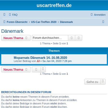
uscartreffen.de
FAQ
Anmelden
S
Foren-Übersicht
US-Car-Treffen 2020
Dänemark
u
Dänemark
c
Suche
Erweiterte Suche
Neues Thema
h
1 Thema • Seite
1
von
1
e
Themen
Moparnats Dänemark 14.-16.08.2020
Letzter Beitrag von
JJ
«
Sa Jan 04, 2020 7:28 pm
Neues Thema
1 Thema • Seite
1
von
1
Gehe zu
BERECHTIGUNGEN IN DIESEM FORUM
Du darfst
keine
neuen Themen in diesem Forum erstellen.
Du darfst
keine
Antworten zu Themen in diesem Forum erstellen.
Du darfst deine Beiträge in diesem Forum
nicht
ändern.
Du darfst deine Beiträge in diesem Forum
nicht
löschen.