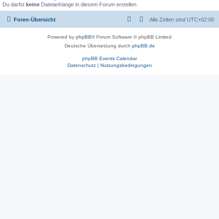
Du darfst
keine
Dateianhänge in diesem Forum erstellen.
Foren-Übersicht
Alle Zeiten sind
UTC+02:00
Powered by
phpBB
® Forum Software © phpBB Limited
Deutsche Übersetzung durch
phpBB.de
phpBB Events Calendar
Datenschutz
|
Nutzungsbedingungen