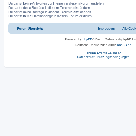
Du darfst
keine
Antworten zu Themen in diesem Forum erstellen.
Du darfst deine Beiträge in diesem Forum
nicht
ändern.
Du darfst deine Beiträge in diesem Forum
nicht
löschen.
Du darfst
keine
Dateianhänge in diesem Forum erstellen.
Foren-Übersicht
Impressum
Alle Coo
Powered by
phpBB
® Forum Software © phpBB Lim
Deutsche Übersetzung durch
phpBB.de
phpBB Events Calendar
Datenschutz
|
Nutzungsbedingungen