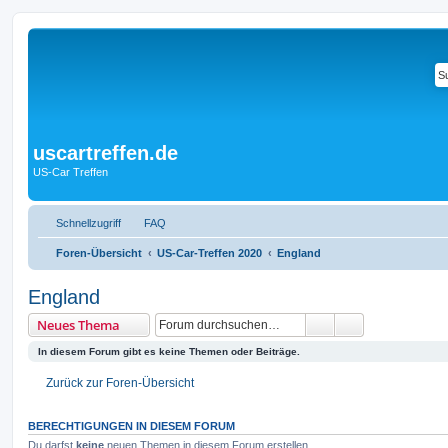
uscartreffen.de
US-Car Treffen
Schnellzugriff
FAQ
Foren-Übersicht
US-Car-Treffen 2020
England
England
Suche
Erweiterte Suc
Neues Thema
In diesem Forum gibt es keine Themen oder Beiträge.
Zurück zur Foren-Übersicht
BERECHTIGUNGEN IN DIESEM FORUM
Du darfst
keine
neuen Themen in diesem Forum erstellen.