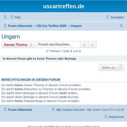
uscartreffen.de
FAQ
Anmelden
S
Foren-Übersicht
US-Car-Treffen 2020
Ungarn
u
Ungarn
c
Suche
Erweiterte Suche
Neues Thema
h
0 Themen • Seite
1
von
1
e
In diesem Forum gibt es keine Themen oder Beiträge.
Gehe zu
BERECHTIGUNGEN IN DIESEM FORUM
Du darfst
keine
neuen Themen in diesem Forum erstellen.
Du darfst
keine
Antworten zu Themen in diesem Forum erstellen.
Du darfst deine Beiträge in diesem Forum
nicht
ändern.
Du darfst deine Beiträge in diesem Forum
nicht
löschen.
Du darfst
keine
Dateianhänge in diesem Forum erstellen.
Foren-Übersicht
Alle Cookies löschen
Alle Zeiten sind
UTC+02:00
Impressum
Powered by
phpBB
® Forum Software © phpBB Limited