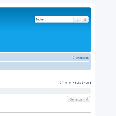
Suche
Erweiterte Suche
Anmelden
0 Themen • Seite
1
von
1
Gehe zu