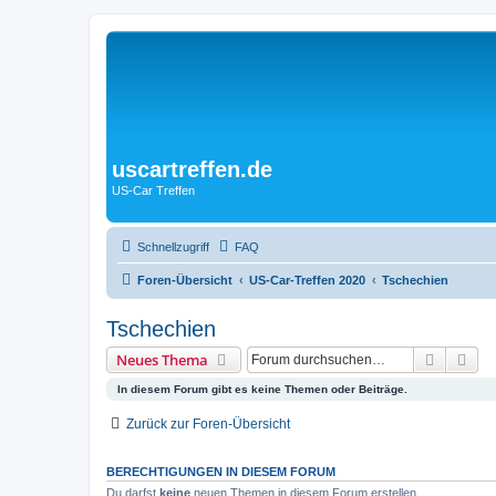
uscartreffen.de
US-Car Treffen
Schnellzugriff
FAQ
Foren-Übersicht
US-Car-Treffen 2020
Tschechien
Tschechien
Suche
Erw
Neues Thema
In diesem Forum gibt es keine Themen oder Beiträge.
Zurück zur Foren-Übersicht
BERECHTIGUNGEN IN DIESEM FORUM
Du darfst
keine
neuen Themen in diesem Forum erstellen.