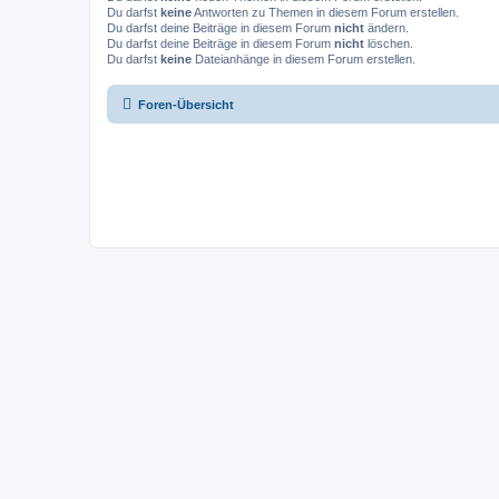
Du darfst
keine
Antworten zu Themen in diesem Forum erstellen.
Du darfst deine Beiträge in diesem Forum
nicht
ändern.
Du darfst deine Beiträge in diesem Forum
nicht
löschen.
Du darfst
keine
Dateianhänge in diesem Forum erstellen.
Foren-Übersicht