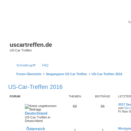
uscartreffen.de
US-Car Treffen
Schnellzugriff
FAQ
Foren-Übersicht
Vergangene US Car Treffen
US-Car-Treffen 2016
US-Car-Treffen 2016
FORUM
THEMEN
BEITRÄGE
LETZTER
2017 S
68
96
von
Nico
Fr Nov 0
Deutschland
US-Car-Treffen in
Deutschland
Österreich
Mustasn
1
1