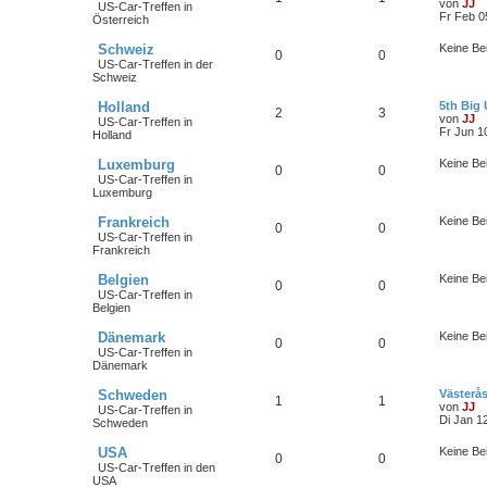
von
JJ
US-Car-Treffen in
Fr Feb 0
Österreich
Schweiz
Keine Be
0
0
US-Car-Treffen in der
Schweiz
Holland
5th Big
2
3
von
JJ
US-Car-Treffen in
Fr Jun 1
Holland
Luxemburg
Keine Be
0
0
US-Car-Treffen in
Luxemburg
Frankreich
Keine Be
0
0
US-Car-Treffen in
Frankreich
Belgien
Keine Be
0
0
US-Car-Treffen in
Belgien
Dänemark
Keine Be
0
0
US-Car-Treffen in
Dänemark
Schweden
Västerå
1
1
von
JJ
US-Car-Treffen in
Di Jan 1
Schweden
USA
Keine Be
0
0
US-Car-Treffen in den
USA