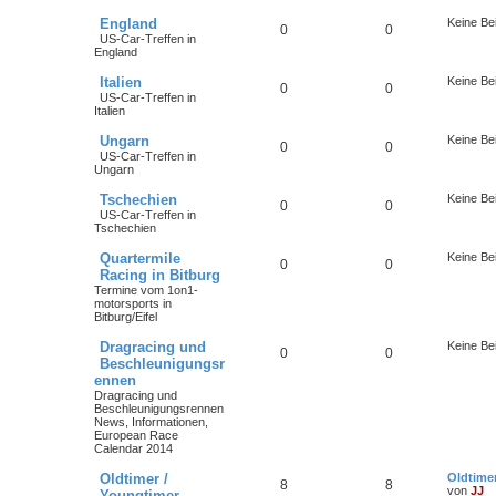
England
Keine Be
0
0
US-Car-Treffen in
England
Italien
Keine Be
0
0
US-Car-Treffen in
Italien
Ungarn
Keine Be
0
0
US-Car-Treffen in
Ungarn
Tschechien
Keine Be
0
0
US-Car-Treffen in
Tschechien
Quartermile
Keine Be
0
0
Racing in Bitburg
Termine vom 1on1-
motorsports in
Bitburg/Eifel
Dragracing und
Keine Be
0
0
Beschleunigungsr
ennen
Dragracing und
Beschleunigungsrennen
News, Informationen,
European Race
Calendar 2014
Oldtimer /
Oldtimer
8
8
von
JJ
Youngtimer