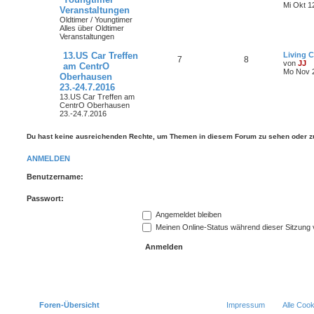
Mi Okt 1
Veranstaltungen
Oldtimer / Youngtimer
Alles über Oldtimer
Veranstaltungen
13.US Car Treffen
Living C
7
8
von
JJ
am CentrO
Mo Nov 2
Oberhausen
23.-24.7.2016
13.US Car Treffen am
CentrO Oberhausen
23.-24.7.2016
Du hast keine ausreichenden Rechte, um Themen in diesem Forum zu sehen oder z
ANMELDEN
Benutzername:
Passwort:
Angemeldet bleiben
Meinen Online-Status während dieser Sitzung
Foren-Übersicht
Impressum
Alle Coo