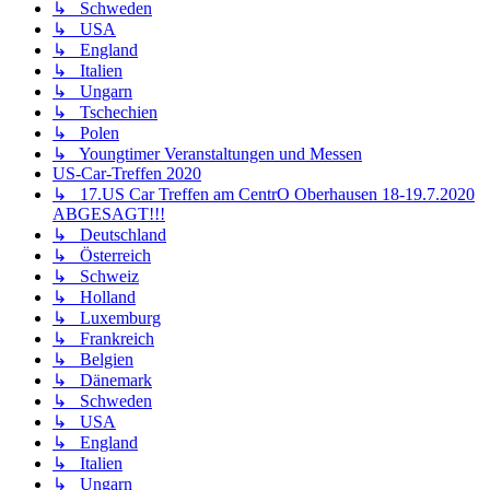
↳ Schweden
↳ USA
↳ England
↳ Italien
↳ Ungarn
↳ Tschechien
↳ Polen
↳ Youngtimer Veranstaltungen und Messen
US-Car-Treffen 2020
↳ 17.US Car Treffen am CentrO Oberhausen 18-19.7.2020
ABGESAGT!!!
↳ Deutschland
↳ Österreich
↳ Schweiz
↳ Holland
↳ Luxemburg
↳ Frankreich
↳ Belgien
↳ Dänemark
↳ Schweden
↳ USA
↳ England
↳ Italien
↳ Ungarn