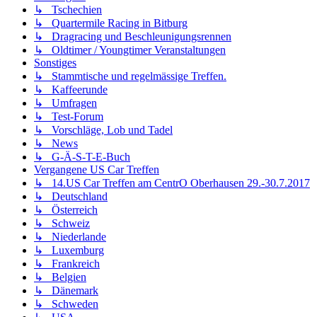
↳ Tschechien
↳ Quartermile Racing in Bitburg
↳ Dragracing und Beschleunigungsrennen
↳ Oldtimer / Youngtimer Veranstaltungen
Sonstiges
↳ Stammtische und regelmässige Treffen.
↳ Kaffeerunde
↳ Umfragen
↳ Test-Forum
↳ Vorschläge, Lob und Tadel
↳ News
↳ G-Ä-S-T-E-Buch
Vergangene US Car Treffen
↳ 14.US Car Treffen am CentrO Oberhausen 29.-30.7.2017
↳ Deutschland
↳ Österreich
↳ Schweiz
↳ Niederlande
↳ Luxemburg
↳ Frankreich
↳ Belgien
↳ Dänemark
↳ Schweden