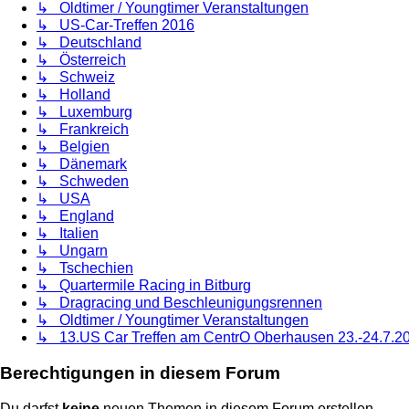
↳ Oldtimer / Youngtimer Veranstaltungen
↳ US-Car-Treffen 2016
↳ Deutschland
↳ Österreich
↳ Schweiz
↳ Holland
↳ Luxemburg
↳ Frankreich
↳ Belgien
↳ Dänemark
↳ Schweden
↳ USA
↳ England
↳ Italien
↳ Ungarn
↳ Tschechien
↳ Quartermile Racing in Bitburg
↳ Dragracing und Beschleunigungsrennen
↳ Oldtimer / Youngtimer Veranstaltungen
↳ 13.US Car Treffen am CentrO Oberhausen 23.-24.7.2
Berechtigungen in diesem Forum
Du darfst
keine
neuen Themen in diesem Forum erstellen.