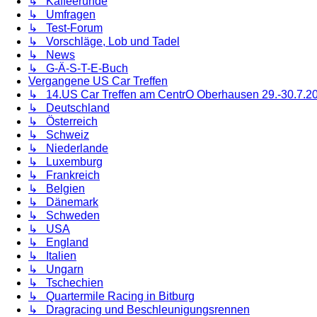
↳ Kaffeerunde
↳ Umfragen
↳ Test-Forum
↳ Vorschläge, Lob und Tadel
↳ News
↳ G-Ä-S-T-E-Buch
Vergangene US Car Treffen
↳ 14.US Car Treffen am CentrO Oberhausen 29.-30.7.2
↳ Deutschland
↳ Österreich
↳ Schweiz
↳ Niederlande
↳ Luxemburg
↳ Frankreich
↳ Belgien
↳ Dänemark
↳ Schweden
↳ USA
↳ England
↳ Italien
↳ Ungarn
↳ Tschechien
↳ Quartermile Racing in Bitburg
↳ Dragracing und Beschleunigungsrennen