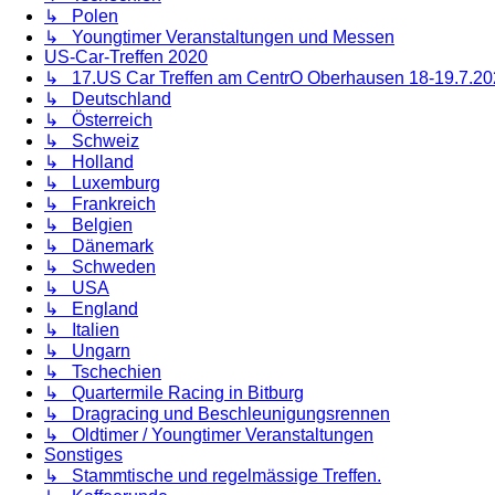
↳ Polen
↳ Youngtimer Veranstaltungen und Messen
US-Car-Treffen 2020
↳ 17.US Car Treffen am CentrO Oberhausen 18-19.7.2
↳ Deutschland
↳ Österreich
↳ Schweiz
↳ Holland
↳ Luxemburg
↳ Frankreich
↳ Belgien
↳ Dänemark
↳ Schweden
↳ USA
↳ England
↳ Italien
↳ Ungarn
↳ Tschechien
↳ Quartermile Racing in Bitburg
↳ Dragracing und Beschleunigungsrennen
↳ Oldtimer / Youngtimer Veranstaltungen
Sonstiges
↳ Stammtische und regelmässige Treffen.