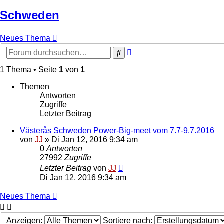
Schweden
Neues Thema
Erweiterte
Suche
Suche
1 Thema • Seite
1
von
1
Themen
Antworten
Zugriffe
Letzter Beitrag
Västerås Schweden Power-Big-meet vom 7.7-9.7.2016
von
JJ
»
Di Jan 12, 2016 9:34 am
0
Antworten
27992
Zugriffe
Letzter Beitrag
von
JJ
Di Jan 12, 2016 9:34 am
Neues Thema
Anzeigen:
Sortiere nach: