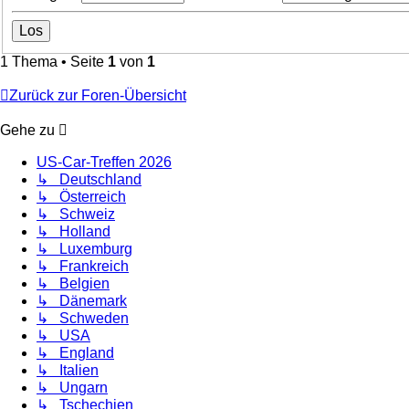
1 Thema • Seite
1
von
1
Zurück zur Foren-Übersicht
Gehe zu
US-Car-Treffen 2026
↳ Deutschland
↳ Österreich
↳ Schweiz
↳ Holland
↳ Luxemburg
↳ Frankreich
↳ Belgien
↳ Dänemark
↳ Schweden
↳ USA
↳ England
↳ Italien
↳ Ungarn
↳ Tschechien