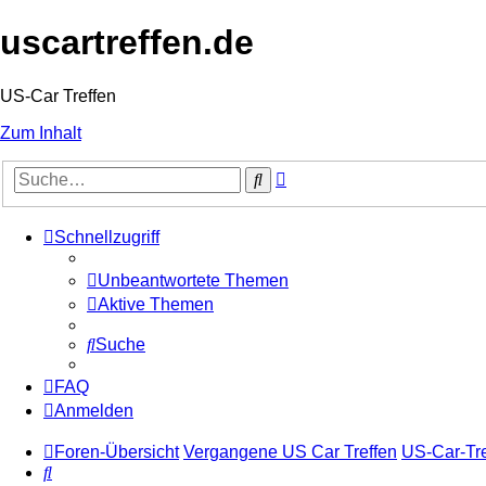
uscartreffen.de
US-Car Treffen
Zum Inhalt
Erweiterte
Suche
Suche
Schnellzugriff
Unbeantwortete Themen
Aktive Themen
Suche
FAQ
Anmelden
Foren-Übersicht
Vergangene US Car Treffen
US-Car-Tre
Suche