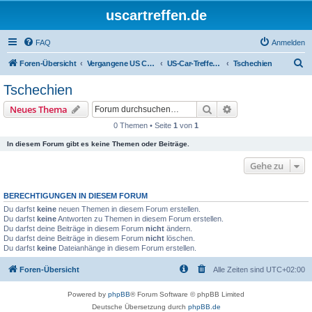
uscartreffen.de
FAQ
Anmelden
S
Foren-Übersicht
Vergangene US Car Treffen
US-Car-Treffen 2016
Tschechien
u
Tschechien
c
Suche
Erweiterte Suche
Neues Thema
h
0 Themen • Seite
1
von
1
e
In diesem Forum gibt es keine Themen oder Beiträge.
Gehe zu
BERECHTIGUNGEN IN DIESEM FORUM
Du darfst
keine
neuen Themen in diesem Forum erstellen.
Du darfst
keine
Antworten zu Themen in diesem Forum erstellen.
Du darfst deine Beiträge in diesem Forum
nicht
ändern.
Du darfst deine Beiträge in diesem Forum
nicht
löschen.
Du darfst
keine
Dateianhänge in diesem Forum erstellen.
Foren-Übersicht
Alle Zeiten sind
UTC+02:00
Powered by
phpBB
® Forum Software © phpBB Limited
Deutsche Übersetzung durch
phpBB.de