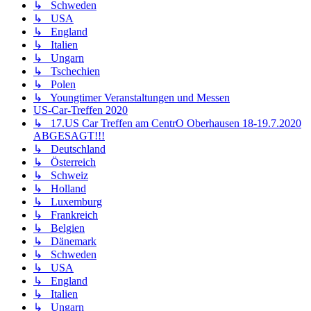
↳ Schweden
↳ USA
↳ England
↳ Italien
↳ Ungarn
↳ Tschechien
↳ Polen
↳ Youngtimer Veranstaltungen und Messen
US-Car-Treffen 2020
↳ 17.US Car Treffen am CentrO Oberhausen 18-19.7.2020
ABGESAGT!!!
↳ Deutschland
↳ Österreich
↳ Schweiz
↳ Holland
↳ Luxemburg
↳ Frankreich
↳ Belgien
↳ Dänemark
↳ Schweden
↳ USA
↳ England
↳ Italien
↳ Ungarn