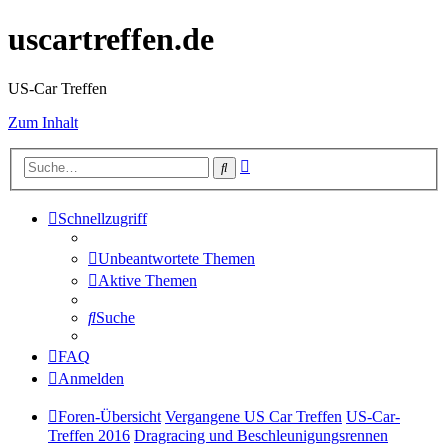
uscartreffen.de
US-Car Treffen
Zum Inhalt
Erweiterte
Suche
Suche
Schnellzugriff
Unbeantwortete Themen
Aktive Themen
Suche
FAQ
Anmelden
Foren-Übersicht
Vergangene US Car Treffen
US-Car-
Treffen 2016
Dragracing und Beschleunigungsrennen