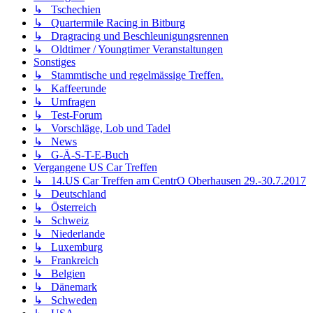
↳ Tschechien
↳ Quartermile Racing in Bitburg
↳ Dragracing und Beschleunigungsrennen
↳ Oldtimer / Youngtimer Veranstaltungen
Sonstiges
↳ Stammtische und regelmässige Treffen.
↳ Kaffeerunde
↳ Umfragen
↳ Test-Forum
↳ Vorschläge, Lob und Tadel
↳ News
↳ G-Ä-S-T-E-Buch
Vergangene US Car Treffen
↳ 14.US Car Treffen am CentrO Oberhausen 29.-30.7.2017
↳ Deutschland
↳ Österreich
↳ Schweiz
↳ Niederlande
↳ Luxemburg
↳ Frankreich
↳ Belgien
↳ Dänemark
↳ Schweden