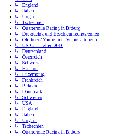
↳ England
↳ Italien
↳ Ungarn
↳ Tschechien
↳ Quartermile Racing in Bitburg
↳ Dragracing und Beschleunigungsrennen
↳ Oldtimer / Youngtimer Veranstaltungen
↳ US-Car-Treffen 2016
↳ Deutschland
↳ Österreich
↳ Schweiz
↳ Holland
↳ Luxemburg
↳ Frankreich
↳ Belgien
↳ Dänemark
↳ Schweden
↳ USA
↳ England
↳ Italien
↳ Ungarn
↳ Tschechien
↳ Quartermile Racing in Bitburg