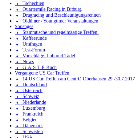
↳ Tschechien
↳ Quartermile Racing in Bitburg
↳ Dragracing und Beschleunigungsrennen
↳ Oldtimer / Youngtimer Veranstaltungen
Sonstiges
↳ Stammtische und regelmässige Treffen.
↳ Kaffeerunde
↳ Umfragen
↳ Test-Forum
↳ Vorschläge, Lob und Tadel
↳ News
↳ G-Ä-S-T-E-Buch
Vergangene US Car Treffen
↳ 14.US Car Treffen am CentrO Oberhausen 29.-30.7.2017
↳ Deutschland
↳ Österreich
↳ Schweiz
↳ Niederlande
↳ Luxemburg
↳ Frankreich
↳ Belgien
↳ Dänemark
↳ Schweden
↳ USA