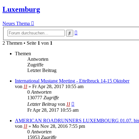
Luxemburg
Neues Thema
Erweiterte
Suche
Suche
2 Themen • Seite
1
von
1
Themen
Antworten
Zugriffe
Letzter Beitrag
International Mustang Meeting - Ettelbruck 14-15 Oktober
von
JJ
»
Fr Apr 28, 2017 10:55 am
0
Antworten
130777
Zugriffe
Letzter Beitrag
von
JJ
Fr Apr 28, 2017 10:55 am
AMERICAN ROADRUNNERS LUXEMBOURG 01.07. bis 0
von
JJ
»
Mo Nov 28, 2016 7:55 pm
0
Antworten
15953
Zugriffe