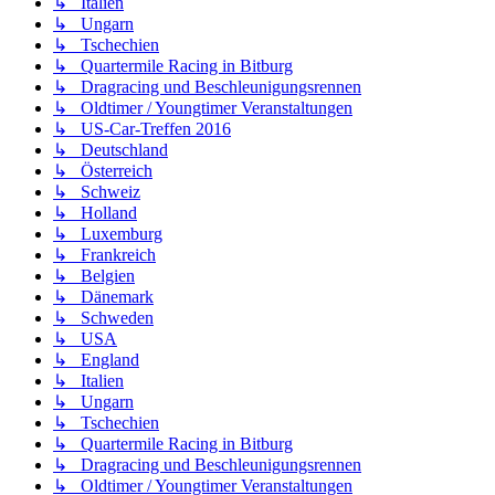
↳ Italien
↳ Ungarn
↳ Tschechien
↳ Quartermile Racing in Bitburg
↳ Dragracing und Beschleunigungsrennen
↳ Oldtimer / Youngtimer Veranstaltungen
↳ US-Car-Treffen 2016
↳ Deutschland
↳ Österreich
↳ Schweiz
↳ Holland
↳ Luxemburg
↳ Frankreich
↳ Belgien
↳ Dänemark
↳ Schweden
↳ USA
↳ England
↳ Italien
↳ Ungarn
↳ Tschechien
↳ Quartermile Racing in Bitburg
↳ Dragracing und Beschleunigungsrennen
↳ Oldtimer / Youngtimer Veranstaltungen