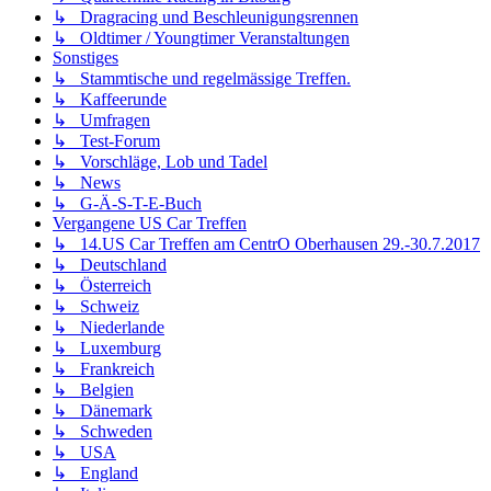
↳ Dragracing und Beschleunigungsrennen
↳ Oldtimer / Youngtimer Veranstaltungen
Sonstiges
↳ Stammtische und regelmässige Treffen.
↳ Kaffeerunde
↳ Umfragen
↳ Test-Forum
↳ Vorschläge, Lob und Tadel
↳ News
↳ G-Ä-S-T-E-Buch
Vergangene US Car Treffen
↳ 14.US Car Treffen am CentrO Oberhausen 29.-30.7.2017
↳ Deutschland
↳ Österreich
↳ Schweiz
↳ Niederlande
↳ Luxemburg
↳ Frankreich
↳ Belgien
↳ Dänemark
↳ Schweden
↳ USA
↳ England