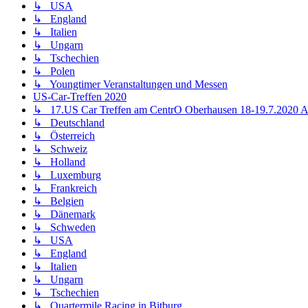
↳ USA
↳ England
↳ Italien
↳ Ungarn
↳ Tschechien
↳ Polen
↳ Youngtimer Veranstaltungen und Messen
US-Car-Treffen 2020
↳ 17.US Car Treffen am CentrO Oberhausen 18-19.7.202
↳ Deutschland
↳ Österreich
↳ Schweiz
↳ Holland
↳ Luxemburg
↳ Frankreich
↳ Belgien
↳ Dänemark
↳ Schweden
↳ USA
↳ England
↳ Italien
↳ Ungarn
↳ Tschechien
↳ Quartermile Racing in Bitburg