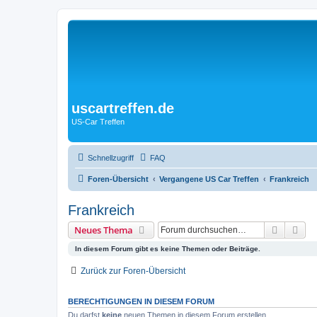
uscartreffen.de
US-Car Treffen
Schnellzugriff
FAQ
Foren-Übersicht
Vergangene US Car Treffen
Frankreich
Frankreich
Suche
Erw
Neues Thema
In diesem Forum gibt es keine Themen oder Beiträge.
Zurück zur Foren-Übersicht
BERECHTIGUNGEN IN DIESEM FORUM
Du darfst
keine
neuen Themen in diesem Forum erstellen.