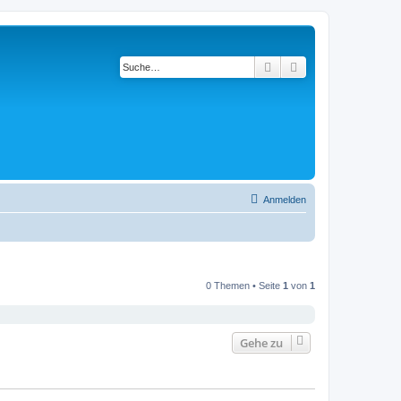
Suche
Erweiterte Suche
Anmelden
0 Themen • Seite
1
von
1
Gehe zu