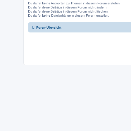
Du darfst
keine
Antworten zu Themen in diesem Forum erstellen.
Du darfst deine Beiträge in diesem Forum
nicht
ändern.
Du darfst deine Beiträge in diesem Forum
nicht
löschen.
Du darfst
keine
Dateianhänge in diesem Forum erstellen.
Foren-Übersicht