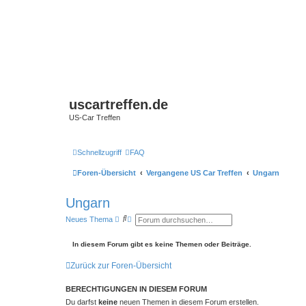
uscartreffen.de
US-Car Treffen
Schnellzugriff
FAQ
Foren-Übersicht
Vergangene US Car Treffen
Ungarn
Ungarn
S
E
Neues Thema
u
r
c
w
h
e
In diesem Forum gibt es keine Themen oder Beiträge.
e
i
t
Zurück zur Foren-Übersicht
e
r
t
BERECHTIGUNGEN IN DIESEM FORUM
e
S
Du darfst
keine
neuen Themen in diesem Forum erstellen.