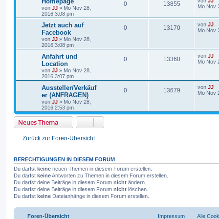
Homepage
von
JJ
0
13855
Mo Nov 2
von
JJ
»
Mo Nov 28,
2016 3:08 pm
Jetzt auch auf
von
JJ
0
13170
Mo Nov 2
Facebook
von
JJ
»
Mo Nov 28,
2016 3:08 pm
Anfahrt und
von
JJ
0
13360
Mo Nov 2
Location
von
JJ
»
Mo Nov 28,
2016 3:07 pm
Aussteller/Verkäuf
von
JJ
0
13679
Mo Nov 2
er (ANFRAGEN)
von
JJ
»
Mo Nov 28,
2016 2:53 pm
Neues Thema
Zurück zur Foren-Übersicht
BERECHTIGUNGEN IN DIESEM FORUM
Du darfst
keine
neuen Themen in diesem Forum erstellen.
Du darfst
keine
Antworten zu Themen in diesem Forum erstellen.
Du darfst deine Beiträge in diesem Forum
nicht
ändern.
Du darfst deine Beiträge in diesem Forum
nicht
löschen.
Du darfst
keine
Dateianhänge in diesem Forum erstellen.
Foren-Übersicht
Impressum
Alle Coo