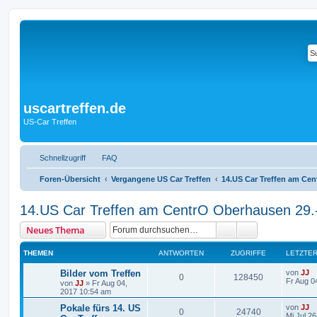
uscartreffen.de
US-Car Treffen
Schnellzugriff
FAQ
Foren-Übersicht
Vergangene US Car Treffen
14.US Car Treffen am Cen
14.US Car Treffen am CentrO Oberhausen 29.
Suche
Erweiterte Suc
Neues Thema
THEMEN
ANTWORTEN
ZUGRIFFE
LETZTER
Bilder vom Treffen
von
JJ
0
128450
Fr Aug 0
von
JJ
»
Fr Aug 04,
2017 10:54 am
Pokale fürs 14. US
von
JJ
0
24740
Mi Jul 2