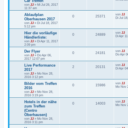
Car Treffen
von
JJ
»
Mi Jul 26, 2017
11:37 am
Ablaufplan
von
JJ
0
25371
Di Jul 1
Oberhausen 2017
von
JJ
»
Di Jul 18, 2017
5:12 pm
Hier die vorläufige
von
JJ
0
24889
Di Apr 1
Händlerliste:
von
JJ
»
Di Apr 11, 2017
2:09 pm
Der Flyer
von
JJ
0
24181
Do Apr 0
von
JJ
»
Do Apr 06,
2017 12:07 pm
Live Performance
von
JJ
2
20131
Di Apr 0
2017
von
JJ
»
Mo Nov 28,
2016 3:12 pm
Bilder vom Treffen
von
JJ
0
15986
Mo Nov 2
2016
von
JJ
»
Mo Nov 28,
2016 3:19 pm
Hotels in der nähe
von
JJ
0
14003
Mo Nov 2
zum Treffen
(Centro
Oberhausen)
von
JJ
»
Mo Nov 28,
2016 3:11 pm