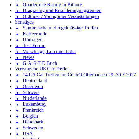
↳ Quartermile Racing in Bitburg
↳ Dragracing und Beschleunigungsrennen
↳ Oldtimer / Youngtimer Veranstaltungen
Sonstiges
↳ Stammtische und regelmässige Treffen.
↳ Kaffeerunde
↳ Umfragen
↳ Test-Forum
↳ Vorschläge, Lob und Tadel
↳ News
↳ G-Ä-S-T-E-Buch
Vergangene US Car Treffen
↳ 14.US Car Treffen am CentrO Oberhausen 29.-30.7.2017
↳ Deutschland
↳ Österreich
↳ Schweiz
↳ Niederlande
↳ Luxemburg
↳ Frankreich
↳ Belgien
↳ Dänemark
↳ Schweden
↳ USA