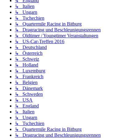
↳ England
↳ Italien
↳ Ungarn
↳ Tschechien
↳ Quartermile Racing in Bitburg
↳ Dragracing und Beschleunigungsrennen
↳ Oldtimer / Youngtimer Veranstaltungen
↳ US-Car-Treffen 2016
↳ Deutschland
↳ Österreich
↳ Schweiz
↳ Holland
↳ Luxemburg
↳ Frankreich
↳ Belgien
↳ Dänemark
↳ Schweden
↳ USA
↳ England
↳ Italien
↳ Ungarn
↳ Tschechien
↳ Quartermile Racing in Bitburg
↳ Dragracing und Beschleunigungsrennen