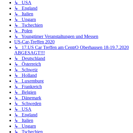
↳ USA
↳ England
↳ Italien
↳ Ungarn
↳ Tschechien
↳ Polen
↳ Youngtimer Veranstaltungen und Messen
US-Car-Treffen 2020
↳ 17.US Car Treffen am CentrO Oberhausen 18-19.7.2020
ABGESAGT!!!
↳ Deutschland
↳ Österreich
↳ Schweiz
↳ Holland
↳ Luxemburg
↳ Frankreich
↳ Belgien
↳ Dänemark
↳ Schweden
↳ USA
↳ England
↳ Italien
↳ Ungarn
↳ Tschechien