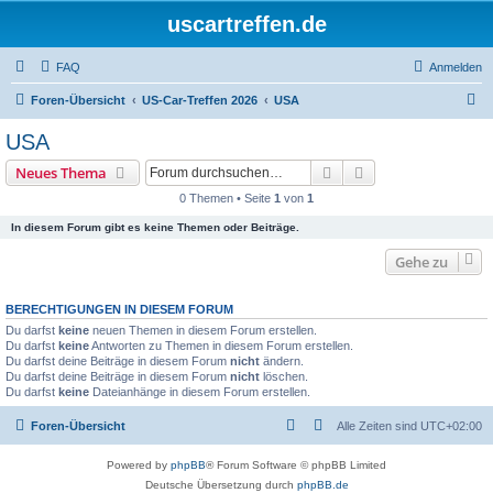
uscartreffen.de
FAQ
Anmelden
S
Foren-Übersicht
US-Car-Treffen 2026
USA
u
USA
c
Suche
Erweiterte Suche
Neues Thema
h
0 Themen • Seite
1
von
1
e
In diesem Forum gibt es keine Themen oder Beiträge.
Gehe zu
BERECHTIGUNGEN IN DIESEM FORUM
Du darfst
keine
neuen Themen in diesem Forum erstellen.
Du darfst
keine
Antworten zu Themen in diesem Forum erstellen.
Du darfst deine Beiträge in diesem Forum
nicht
ändern.
Du darfst deine Beiträge in diesem Forum
nicht
löschen.
Du darfst
keine
Dateianhänge in diesem Forum erstellen.
Foren-Übersicht
Alle Zeiten sind
UTC+02:00
Powered by
phpBB
® Forum Software © phpBB Limited
Deutsche Übersetzung durch
phpBB.de