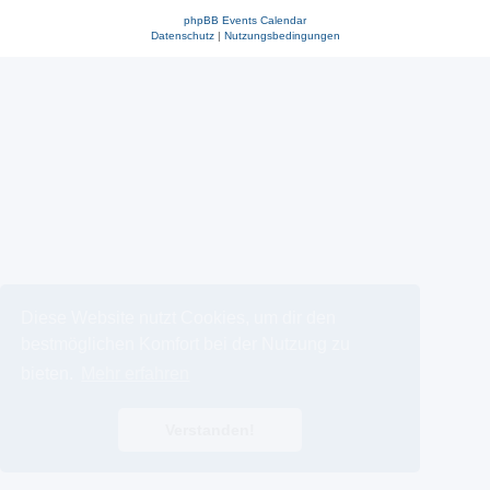
phpBB Events Calendar
Datenschutz
|
Nutzungsbedingungen
Diese Website nutzt Cookies, um dir den
bestmöglichen Komfort bei der Nutzung zu
bieten.
Mehr erfahren
Verstanden!