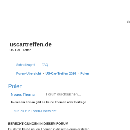
uscartreffen.de
US-Car Treffen
Schnellzugriff
FAQ
Foren-Übersicht
US-Car-Treffen 2026
Polen
Polen
Suche
Erweiterte Suc
Neues Thema
In diesem Forum gibt es keine Themen oder Beiträge.
Zurück zur Foren-Übersicht
BERECHTIGUNGEN IN DIESEM FORUM
Du darfst
keine
neuen Themen in diesem Forum erstellen.